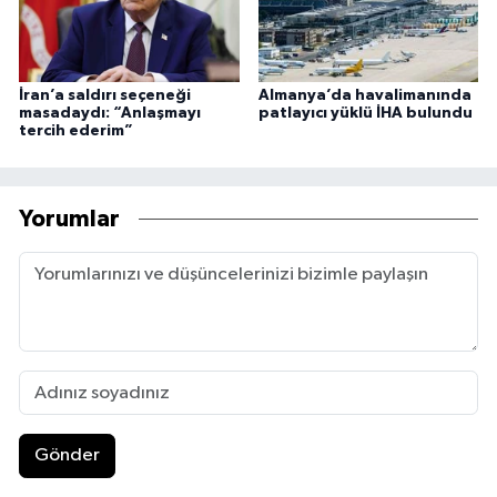
İran’a saldırı seçeneği
Almanya’da havalimanında
masadaydı: “Anlaşmayı
patlayıcı yüklü İHA bulundu
tercih ederim”
Yorumlar
Gönder