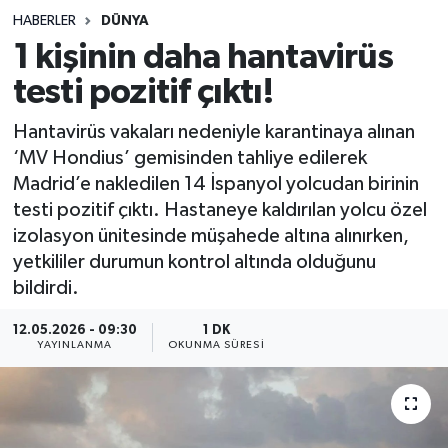
HABERLER
DÜNYA
Sağlık
1 kişinin daha hantavirüs
testi pozitif çıktı!
Spor
Hantavirüs vakaları nedeniyle karantinaya alınan
Teknoloji
‘MV Hondius’ gemisinden tahliye edilerek
Madrid’e nakledilen 14 İspanyol yolcudan birinin
Yaşam
testi pozitif çıktı. Hastaneye kaldırılan yolcu özel
izolasyon ünitesinde müşahede altına alınırken,
yetkililer durumun kontrol altında olduğunu
bildirdi.
12.05.2026 - 09:30
1 DK
YAYINLANMA
OKUNMA SÜRESI