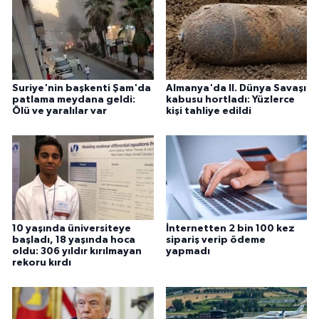
Suriye'nin başkenti Şam'da
Almanya'da II. Dünya Savaşı
patlama meydana geldi:
kabusu hortladı: Yüzlerce
Ölü ve yaralılar var
kişi tahliye edildi
10 yaşında üniversiteye
İnternetten 2 bin 100 kez
başladı, 18 yaşında hoca
sipariş verip ödeme
oldu: 306 yıldır kırılmayan
yapmadı
rekoru kırdı