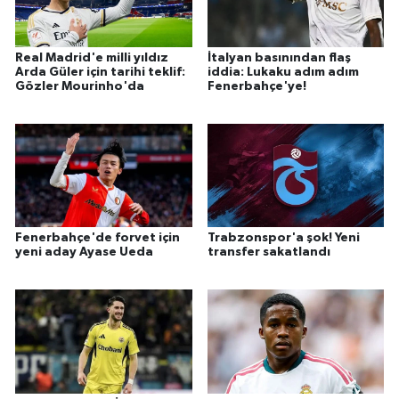
Real Madrid'e milli yıldız
İtalyan basınından flaş
Arda Güler için tarihi teklif:
iddia: Lukaku adım adım
Gözler Mourinho'da
Fenerbahçe'ye!
Fenerbahçe'de forvet için
Trabzonspor'a şok! Yeni
yeni aday Ayase Ueda
transfer sakatlandı