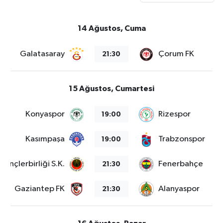
14 Ağustos, Cuma
Galatasaray
Çorum FK
21:30
15 Ağustos, Cumartesi
Konyaspor
Rizespor
19:00
Kasımpaşa
Trabzonspor
19:00
Gençlerbirliği S.K.
Fenerbahçe
21:30
Gaziantep FK
Alanyaspor
21:30