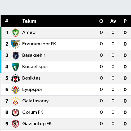
Sağlık
#
Takım
O
Av
P
Spor
1
Amed
0
0
0
Teknoloji
2
Erzurumspor FK
0
0
0
Yaşam
3
Başakşehir
0
0
0
4
Kocaelispor
0
0
0
5
Beşiktaş
0
0
0
6
Eyüpspor
0
0
0
7
Galatasaray
0
0
0
8
Çorum FK
0
0
0
9
Gaziantep FK
0
0
0