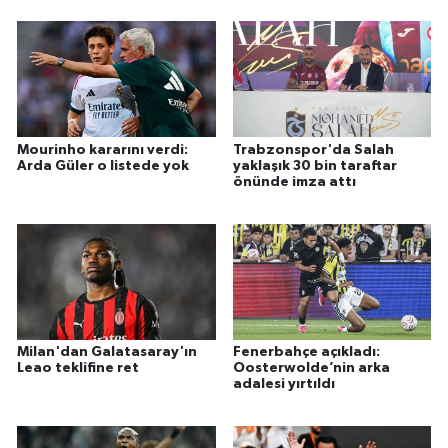
Mourinho kararını verdi:
Trabzonspor'da Salah
Arda Güler o listede yok
yaklaşık 30 bin taraftar
önünde imza attı
Milan'dan Galatasaray'ın
Fenerbahçe açıkladı:
Leao teklifine ret
Oosterwolde’nin arka
adalesi yırtıldı