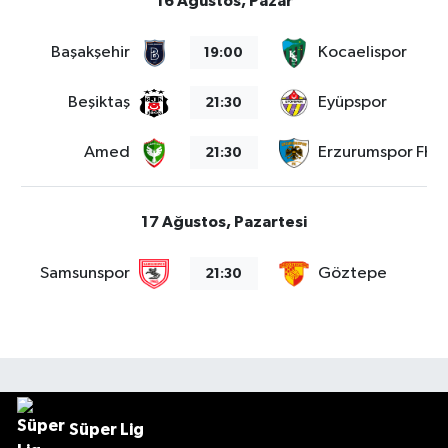
16 Ağustos, Pazar
Başakşehir
Kocaelispor
19:00
Beşiktaş
Eyüpspor
21:30
Amed
Erzurumspor FK
21:30
17 Ağustos, Pazartesi
Samsunspor
Göztepe
21:30
Süper Lig