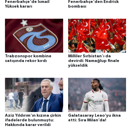
Fenerbahçe'de İsmail
Fenerbahçe'den Endrick
Yüksek kararı
bombası
Trabzonspor kombine
Milliler Sırbistan'ı da
satışında rekor kırdı
devirdi: Namağlup finale
yükseldik
Aziz Yıldırım'ın kızına çirkin
Galatasaray Leao’yu ikna
ifadelerde bulunmuştu:
etti: Sıra Milan’da!
Hakkında karar verildi