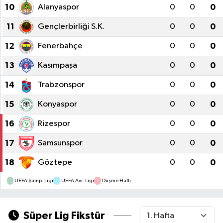
10
Alanyaspor
0
0
0
11
Gençlerbirliği S.K.
0
0
0
12
Fenerbahçe
0
0
0
13
Kasımpaşa
0
0
0
14
Trabzonspor
0
0
0
15
Konyaspor
0
0
0
16
Rizespor
0
0
0
17
Samsunspor
0
0
0
18
Göztepe
0
0
0
UEFA Şamp. Ligi
UEFA Avr. Ligi
Düşme Hattı
Süper Lig Fikstür