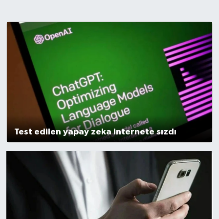
Sağlık
Spor
Teknoloji
Yaşam
Test edilen yapay zeka internete sızdı