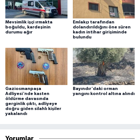
Mevsimlik işçi ırmakta
Emlakçı tarafından
boğuldu, kardeşinin
dolandırıldığını öne süren
durumu ağır
kadın intihar girişiminde
bulundu
Gaziosmanpaşa
Bayındır'daki orman
Adliyesi'nde kasten
yangını kontrol altına alındı
öldürme davasında
gerginlik çıktı, adliyeye
doğru giden silahlı kişiler
yakalandı
Yorumlar