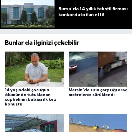
Bursa'da 14 yıllık tekstil firması
konkordato ilan etti!
Bunlar da ilginizi çekebilir
14 yaşındaki çocuğun
Mersin'de tırın çarptığı araç
ölümünde tutuklanan
metrelerce sürüklendi
şüphelinin babası ilk kez
konuştu