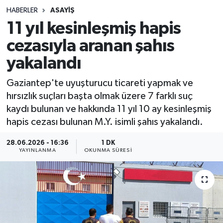
HABERLER
ASAYIŞ
Sağlık
11 yıl kesinleşmiş hapis
cezasıyla aranan şahıs
Spor
yakalandı
Teknoloji
Gaziantep'te uyuşturucu ticareti yapmak ve
Yaşam
hırsızlık suçları başta olmak üzere 7 farklı suç
kaydı bulunan ve hakkında 11 yıl 10 ay kesinleşmiş
hapis cezası bulunan M.Y. isimli şahıs yakalandı.
28.06.2026 - 16:36
1 DK
YAYINLANMA
OKUNMA SÜRESI