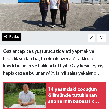
Paylaş
-
+
A
A
Gaziantep'te uyuşturucu ticareti yapmak ve
hırsızlık suçları başta olmak üzere 7 farklı suç
kaydı bulunan ve hakkında 11 yıl 10 ay kesinleşmiş
hapis cezası bulunan M.Y. isimli şahıs yakalandı.
14 yaşındaki çocuğun
ölümünde tutuklanan
şüphelinin babası ilk
kez konuştu