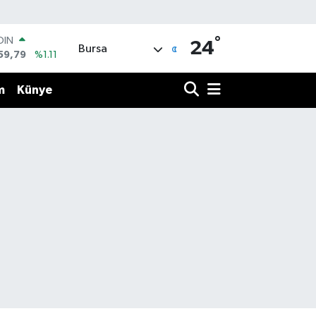
°
OIN
24
Bursa
59,79
%1.11
AR
436
%0.18
m
Künye
O
510
%0.32
LİN
811
%0.38
 ALTIN
.55
%0.03
100
79
%-14