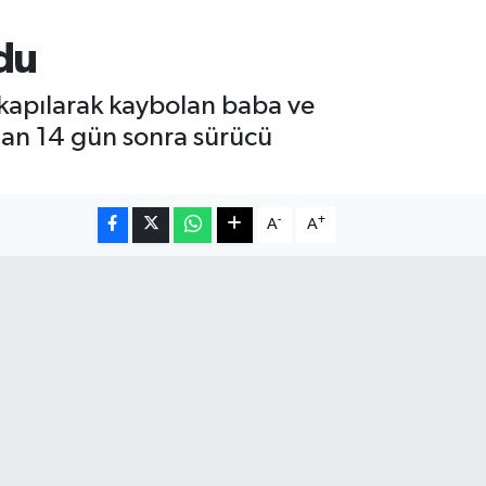
du
 kapılarak kaybolan baba ve
adan 14 gün sonra sürücü
-
+
A
A