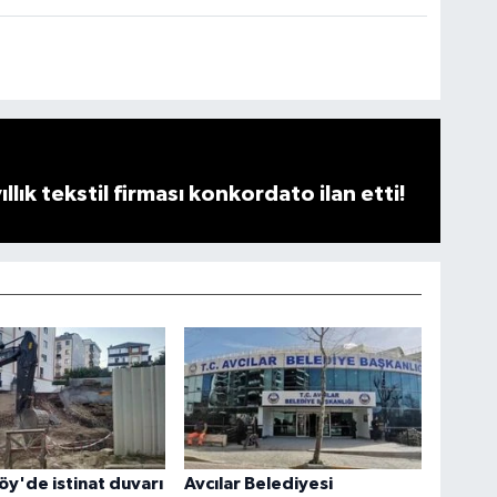
llık tekstil firması konkordato ilan etti!
y'de istinat duvarı
Avcılar Belediyesi