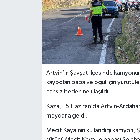
Artvin’in Şavşat ilçesinde kamyonun
kaybolan baba ve oğul için yürütüle
cansız bedenine ulaşıldı.
Kaza, 15 Haziran’da Artvin-Ardahan
meydana geldi.
Mecit Kaya’nın kullandığı kamyon, Ş
sürücü Mecit Kaya ile babası Selaha