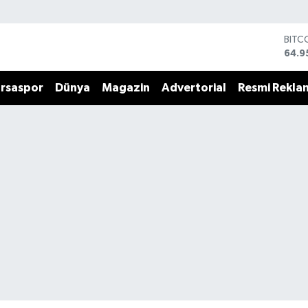
BITC
64.9
DOL
47,7
rsaspor
Dünya
Magazin
Advertorial
Resmi Rekla
EUR
55,2
STER
64,4
GRAM
6660
BİST
13.7