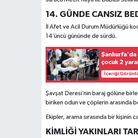
14. GÜNDE CANSIZ B
İl Afet ve Acil Durum Müdürlüğü ko
14’üncü gününde de sürdü.
Şanlıurfa'da 
çocuk 2 yaral
İçeriği Görünt
Şavşat Deresi’nin baraj gölüne birl
biriken odun ve çöplerin arasında b
Ekipler, arama sırasında bir kişinin 
KİMLİĞİ YAKINLARI TA