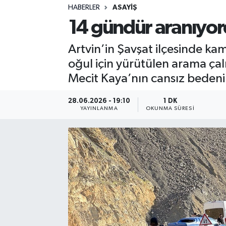
HABERLER
ASAYIŞ
Sağlık
14 gündür aranıyor
Spor
Artvin’in Şavşat ilçesinde k
oğul için yürütülen arama çal
Teknoloji
Mecit Kaya’nın cansız bedenin
Yaşam
28.06.2026 - 19:10
1 DK
YAYINLANMA
OKUNMA SÜRESI