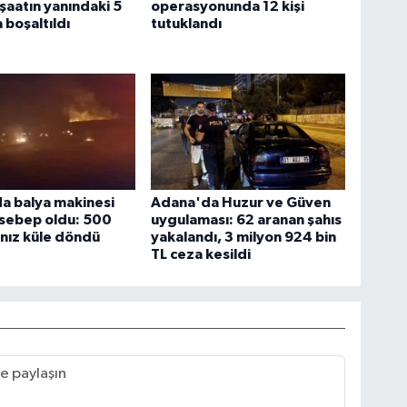
nşaatın yanındaki 5
operasyonunda 12 kişi
a boşaltıldı
tutuklandı
a balya makinesi
Adana'da Huzur ve Güven
 sebep oldu: 500
uygulaması: 62 aranan şahıs
nız küle döndü
yakalandı, 3 milyon 924 bin
TL ceza kesildi