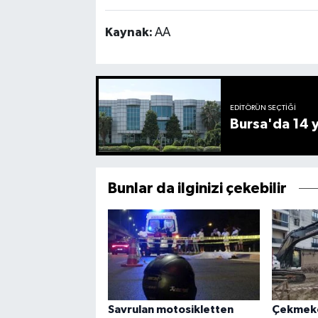
Kaynak:
AA
EDITÖRÜN SEÇTIĞI
Bursa'da 14 yı
Bunlar da ilginizi çekebilir
Savrulan motosikletten
Çekmekö