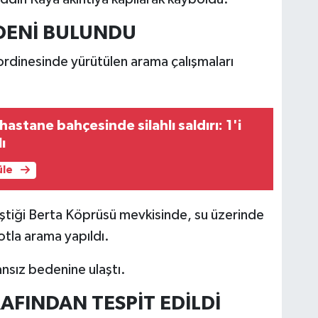
EDENİ BULUNDU
ordinesinde yürütülen arama çalışmaları
hastane bahçesinde silahlı saldırı: 1'i
ı
üle
eştiği Berta Köprüsü mevkisinde, su üzerinde
otla arama yapıldı.
cansız bedenine ulaştı.
RAFINDAN TESPİT EDİLDİ