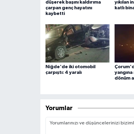
düşerek başını kaldırıma
yıkılan i
çarpan genç hayatını
katlı bin
kaybetti
Niğde'de iki otomobil
Çorum'd
çarpıştı: 4 yaralı
yangına
dönüm a
Yorumlar