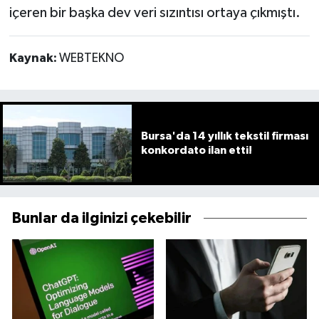
içeren bir başka dev veri sızıntısı ortaya çıkmıştı.
Kaynak:
WEBTEKNO
Bursa'da 14 yıllık tekstil firması
konkordato ilan etti!
Bunlar da ilginizi çekebilir