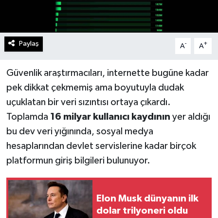
Paylaş
-
+
A
A
Güvenlik araştırmacıları, internette bugüne kadar
pek dikkat çekmemiş ama boyutuyla dudak
uçuklatan bir veri sızıntısı ortaya çıkardı.
Toplamda
16 milyar kullanıcı kaydının
yer aldığı
bu dev veri yığınında, sosyal medya
hesaplarından devlet servislerine kadar birçok
platformun giriş bilgileri bulunuyor.
Elon Musk dünyanın ilk
dolar trilyoneri oldu