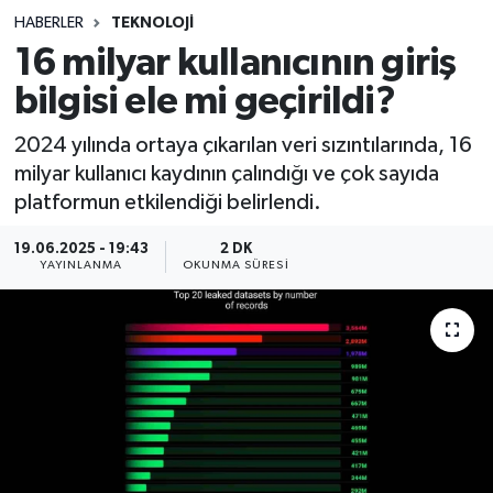
HABERLER
TEKNOLOJI
Sağlık
16 milyar kullanıcının giriş
bilgisi ele mi geçirildi?
Spor
2024 yılında ortaya çıkarılan veri sızıntılarında, 16
Teknoloji
milyar kullanıcı kaydının çalındığı ve çok sayıda
platformun etkilendiği belirlendi.
Yaşam
19.06.2025 - 19:43
2 DK
YAYINLANMA
OKUNMA SÜRESI