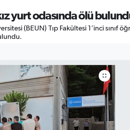
kız yurt odasında ölü bulund
rsitesi (BEUN) Tıp Fakültesi 1’inci sınıf 
ulundu.