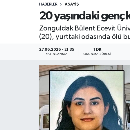
HABERLER
ASAYIŞ
Sağlık
20 yaşındaki genç 
Spor
Zonguldak Bülent Ecevit Ünive
(20), yurttaki odasında ölü b
Teknoloji
27.06.2026 - 21:35
1 DK
Yaşam
YAYINLANMA
OKUNMA SÜRESI