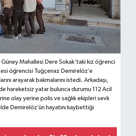
i Güney Mahallesi Dere Sokak’taki kız öğrenci
tesi öğrencisi Tuğçenaz Demirelöz’e
larını arayarak bakmalarını istedi. Arkadaşı,
de hareketsiz yatar bulunca durumu 112 Acil
ine olay yerine polis ve sağlık ekipleri sevk
rolde Demirelöz’ün hayatını kaybettiği