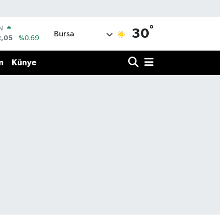
°
IN
30
Bursa
2,05
%0.69
R
86
%0.06
m
Künye
00
%0.1
N
38
%0.21
ALTIN
4
%0.32
0
%48