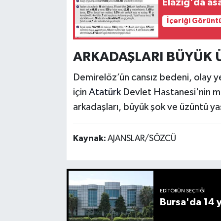
Elazığ'da as
İçeriği Görünt
ARKADAŞLARI BÜYÜK 
Demirelöz’ün cansız bedeni, olay ye
için
Atatürk
Devlet Hastanesi'nin m
arkadaşları, büyük şok ve üzüntü ya
Kaynak:
AJANSLAR/SÖZCÜ
EDITÖRÜN SEÇTIĞI
Bursa'da 14 yı