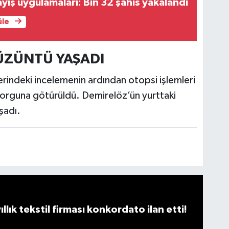
ayiş uygulamaları: Bin 32 şahıs yakalandı
üle
ÜZÜNTÜ YAŞADI
rindeki incelemenin ardından otopsi işlemleri
orguna götürüldü. Demirelöz’ün yurttaki
şadı.
llık tekstil firması konkordato ilan etti!