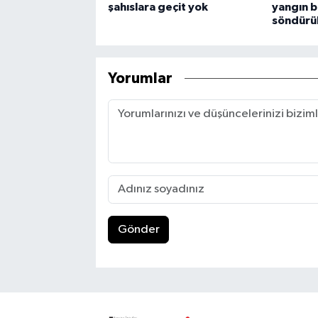
şahıslara geçit yok
yangın 
söndürü
Yorumlar
Gönder