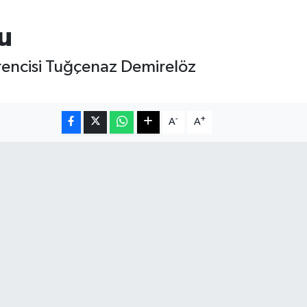
u
öğrencisi Tuğçenaz Demirelöz
-
+
A
A