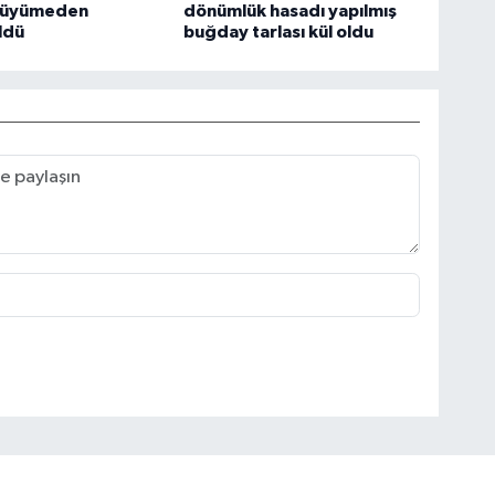
büyümeden
dönümlük hasadı yapılmış
ldü
buğday tarlası kül oldu