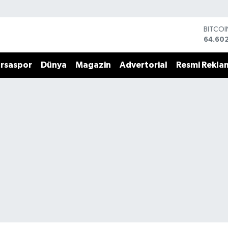
BITCO
64.60
DOLA
47,59
rsaspor
Dünya
Magazin
Advertorial
Resmi Rekla
EURO
55,07
STERLİ
64,24
GRAM 
6513.9
BİST10
13.768