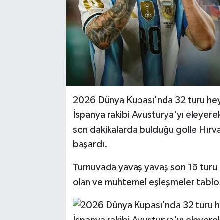
2026 Dünya Kupası'nda 32 turu he
İspanya rakibi Avusturya'yı eleyere
son dakikalarda bulduğu golle Hırva
başardı.
Turnuvada yavaş yavaş son 16 turu eş
olan ve muhtemel eşleşmeler tablo