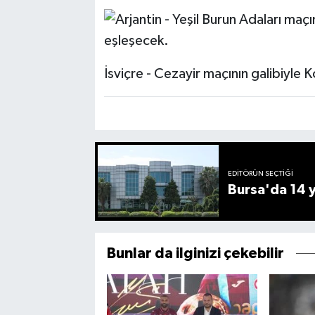
İsviçre - Cezayir maçının galibiyle 
EDITÖRÜN SEÇTIĞI
Bursa'da 14 yı
Bunlar da ilginizi çekebilir