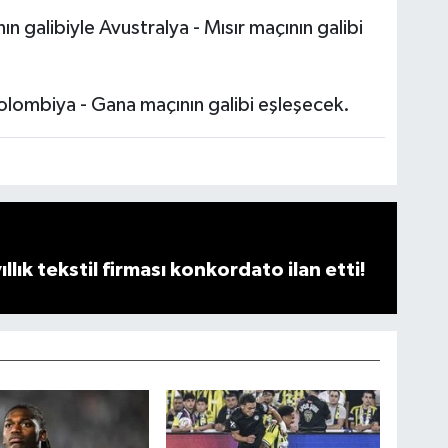
Kolombiya - Gana maçının galibi eşleşecek.
llık tekstil firması konkordato ilan etti!