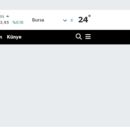
OIN
°
24
3,95
%0.16
Bursa
R
704
%0
m
Künye
406
%-0.08
İN
43
%0
 ALTIN
.87
%0.12
00
9
%70