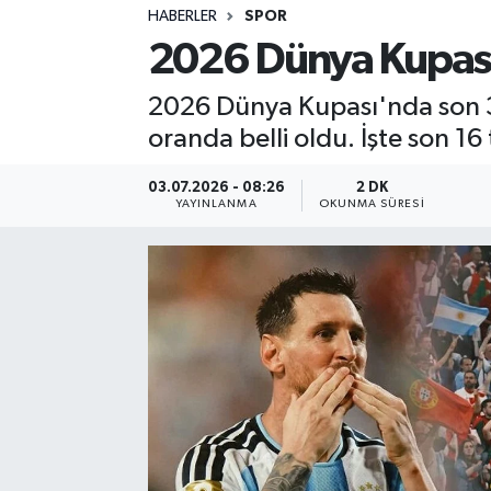
HABERLER
SPOR
Sağlık
2026 Dünya Kupası'
Spor
2026 Dünya Kupası'nda son 3
oranda belli oldu. İşte son 16
Teknoloji
03.07.2026 - 08:26
2 DK
Yaşam
YAYINLANMA
OKUNMA SÜRESI