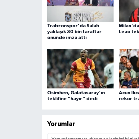
Trabzonspor'da Salah
Milan'da
yaklaşık 30 bin taraftar
Leao tekl
önünde imza attı
Osimhen, Galatasaray’ın
Acun Ilıc
teklifine “hayır” dedi
rekor tr
Yorumlar