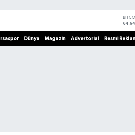
BITC
64.64
DOLA
47,6
rsaspor
Dünya
Magazin
Advertorial
Resmi Rekla
EURO
55,0
STERL
64,21
GRAM
6500
BİST1
13.79