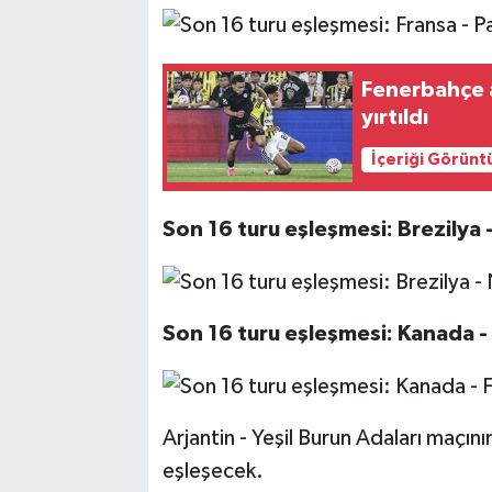
Fenerbahçe a
yırtıldı
İçeriği Görünt
Son 16 turu eşleşmesi: Brezilya
Son 16 turu eşleşmesi: Kanada 
Arjantin - Yeşil Burun Adaları maçının
eşleşecek.