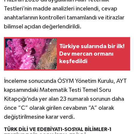
Testleri’nin madde analizleri incelendi, cevap
anahtarlarının kontrolleri tamamlandı ve itirazlar
bilimsel açıdan değerlendirildi.
Türkiye sularında bir ilk!
Dev mercan ormanı
keşfedildi
İnceleme sonucunda ÖSYM Yönetim Kurulu, AYT
kapsamındaki Matematik Testi Temel Soru
Kitapçığı’nda yer alan 23 numaralı sorunun daha
önce “C” olarak girilen cevabının “A” olarak
değiştirilmesine karar verdi.
TÜRK DİLİ VE EDEBİYATI-SOSYAL BİLİMLER-1