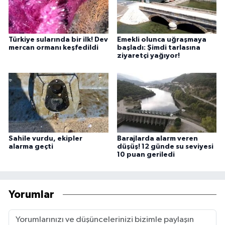
Türkiye sularında bir ilk! Dev
Emekli olunca uğraşmaya
mercan ormanı keşfedildi
başladı: Şimdi tarlasına
ziyaretçi yağıyor!
Sahile vurdu, ekipler
Barajlarda alarm veren
alarma geçti
düşüş! 12 günde su seviyesi
10 puan geriledi
Yorumlar