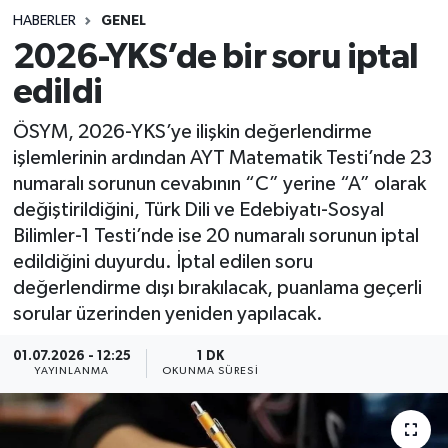
HABERLER
GENEL
Sağlık
2026-YKS’de bir soru iptal
edildi
Spor
ÖSYM, 2026-YKS’ye ilişkin değerlendirme
Teknoloji
işlemlerinin ardından AYT Matematik Testi’nde 23
numaralı sorunun cevabının “C” yerine “A” olarak
Yaşam
değiştirildiğini, Türk Dili ve Edebiyatı-Sosyal
Bilimler-1 Testi’nde ise 20 numaralı sorunun iptal
edildiğini duyurdu. İptal edilen soru
değerlendirme dışı bırakılacak, puanlama geçerli
sorular üzerinden yeniden yapılacak.
01.07.2026 - 12:25
1 DK
YAYINLANMA
OKUNMA SÜRESI