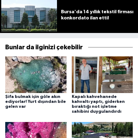
Bursa'da 14 yıllık tekstil firması
konkordato ilan etti!
Bunlar da ilginizi çekebilir
Şifa bulmak için göle akın
Kapalı kahvehanede
ediyorlar! Yurt dışından bile
kahvaltı yaptı, giderken
gelen var
bıraktığı not işletme
sahibini duygulandırdı