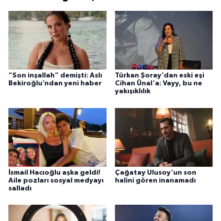
“Son inşallah” demişti: Aslı
Türkan Şoray'dan eski eşi
Bekiroğlu’ndan yeni haber
Cihan Ünal'a: Vayy, bu ne
yakışıklılık
İsmail Hacıoğlu aşka geldi!
Çağatay Ulusoy'un son
Aile pozları sosyal medyayı
halini gören inanamadı
salladı