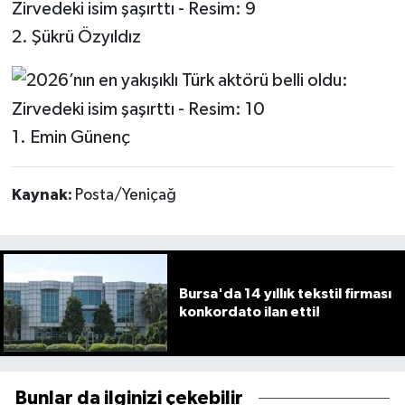
2. Şükrü Özyıldız
1. Emin Günenç
Kaynak:
Posta/Yeniçağ
Bursa'da 14 yıllık tekstil firması
konkordato ilan etti!
Bunlar da ilginizi çekebilir