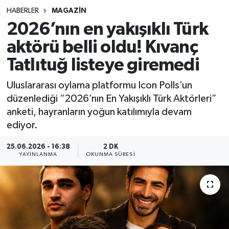
HABERLER
MAGAZIN
Sağlık
2026’nın en yakışıklı Türk
aktörü belli oldu! Kıvanç
Spor
Tatlıtuğ listeye giremedi
Teknoloji
Uluslararası oylama platformu Icon Polls’un
Yaşam
düzenlediği “2026’nın En Yakışıklı Türk Aktörleri”
anketi, hayranların yoğun katılımıyla devam
ediyor.
25.06.2026 - 16:38
2 DK
YAYINLANMA
OKUNMA SÜRESI