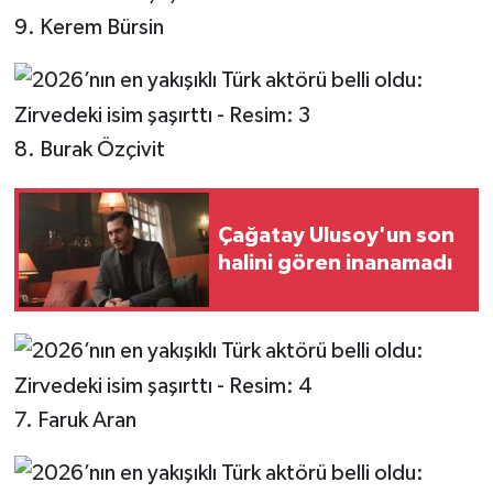
9. Kerem Bürsin
8. Burak Özçivit
Çağatay Ulusoy'un son
halini gören inanamadı
7. Faruk Aran