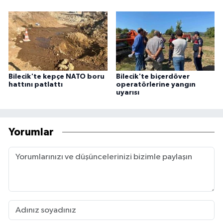
Bilecik'te kepçe NATO boru
Bilecik'te biçerdöver
hattını patlattı
operatörlerine yangın
uyarısı
Yorumlar