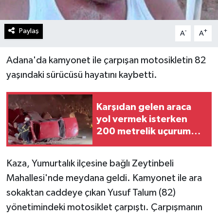
Paylaş
-
+
A
A
Adana'da kamyonet ile çarpışan motosikletin 82
yaşındaki sürücüsü hayatını kaybetti.
Karşıdan gelen araca
yol vermek isterken
200 metrelik uçuruma
yuvarlandı
Kaza, Yumurtalık ilçesine bağlı Zeytinbeli
Mahallesi'nde meydana geldi. Kamyonet ile ara
sokaktan caddeye çıkan Yusuf Talum (82)
yönetimindeki motosiklet çarpıştı. Çarpışmanın