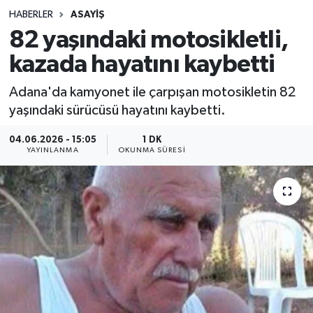
HABERLER
ASAYIŞ
Sağlık
82 yaşındaki motosikletli,
kazada hayatını kaybetti
Spor
Adana'da kamyonet ile çarpışan motosikletin 82
Teknoloji
yaşındaki sürücüsü hayatını kaybetti.
Yaşam
04.06.2026 - 15:05
1 DK
YAYINLANMA
OKUNMA SÜRESI