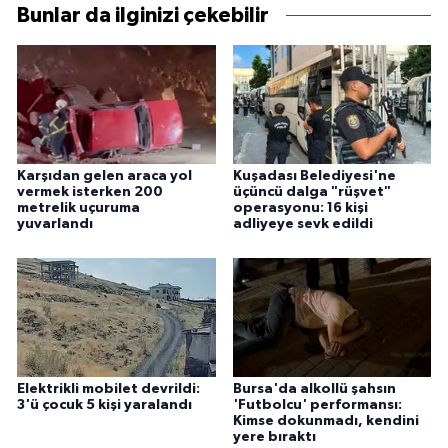
Bunlar da ilginizi çekebilir
Karşıdan gelen araca yol
Kuşadası Belediyesi'ne
vermek isterken 200
üçüncü dalga "rüşvet"
metrelik uçuruma
operasyonu: 16 kişi
yuvarlandı
adliyeye sevk edildi
Elektrikli mobilet devrildi:
Bursa'da alkollü şahsın
3'ü çocuk 5 kişi yaralandı
'Futbolcu' performansı:
Kimse dokunmadı, kendini
yere bıraktı