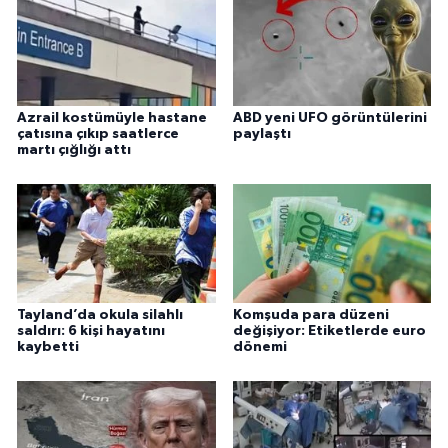
Azrail kostümüyle hastane
ABD yeni UFO görüntülerini
çatısına çıkıp saatlerce
paylaştı
martı çığlığı attı
Tayland’da okula silahlı
Komşuda para düzeni
saldırı: 6 kişi hayatını
değişiyor: Etiketlerde euro
kaybetti
dönemi