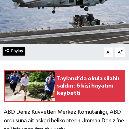
Paylaş
-
+
A
A
Tayland’da okula silahlı
saldırı: 6 kişi hayatını
kaybetti
ABD Deniz Kuvvetleri Merkez Komutanlığı, ABD
ordusuna ait askeri helikopterin Umman Denizi’ne