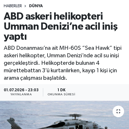
HABERLER
DÜNYA
Sağlık
ABD askeri helikopteri
Umman Denizi’ne acil iniş
Spor
yaptı
Teknoloji
ABD Donanması’na ait MH-60S “Sea Hawk” tipi
Yaşam
askeri helikopter, Umman Denizi’nde acil su inişi
gerçekleştirdi. Helikopterde bulunan 4
mürettebattan 3’ü kurtarılırken, kayıp 1 kişi için
arama çalışması başlatıldı.
01.07.2026 - 23:03
1 DK
YAYINLANMA
OKUNMA SÜRESI