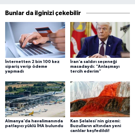
Bunlar da ilginizi çekebilir
İnternetten 2 bin 100 kez
İran’a saldırı seçeneği
sipariş verip ödeme
masadaydı: “Anlaşmayı
yapmadı
tercih ederim”
Almanya’da havalimanında
Kan Şelalesi'nin gizemi:
patlayıcı yüklü İHA bulundu
Buzulların altından yeni
canlılar keşfedildi!