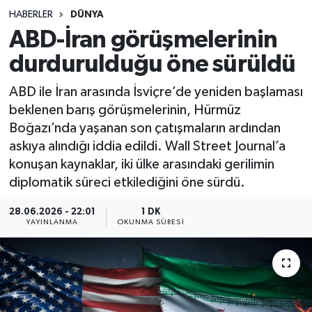
HABERLER
DÜNYA
Sağlık
ABD-İran görüşmelerinin
durdurulduğu öne sürüldü
Spor
ABD ile İran arasında İsviçre’de yeniden başlaması
Teknoloji
beklenen barış görüşmelerinin, Hürmüz
Boğazı’nda yaşanan son çatışmaların ardından
Yaşam
askıya alındığı iddia edildi. Wall Street Journal’a
konuşan kaynaklar, iki ülke arasındaki gerilimin
diplomatik süreci etkilediğini öne sürdü.
28.06.2026 - 22:01
1 DK
YAYINLANMA
OKUNMA SÜRESI