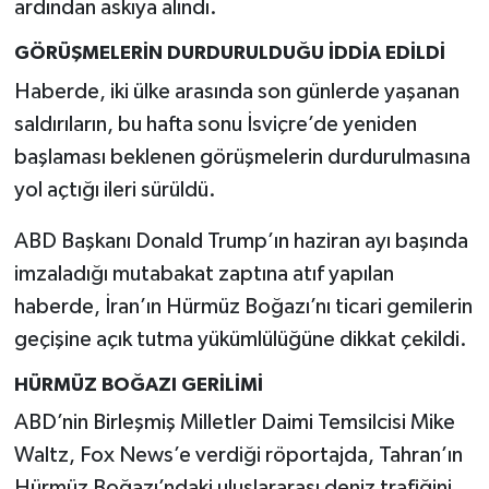
ardından askıya alındı.
GÖRÜŞMELERİN DURDURULDUĞU İDDİA EDİLDİ
Haberde, iki ülke arasında son günlerde yaşanan
saldırıların, bu hafta sonu İsviçre’de yeniden
başlaması beklenen görüşmelerin durdurulmasına
yol açtığı ileri sürüldü.
ABD Başkanı Donald Trump’ın haziran ayı başında
imzaladığı mutabakat zaptına atıf yapılan
haberde, İran’ın Hürmüz Boğazı’nı ticari gemilerin
geçişine açık tutma yükümlülüğüne dikkat çekildi.
HÜRMÜZ BOĞAZI GERİLİMİ
ABD’nin Birleşmiş Milletler Daimi Temsilcisi Mike
Waltz, Fox News’e verdiği röportajda, Tahran’ın
Hürmüz Boğazı’ndaki uluslararası deniz trafiğini