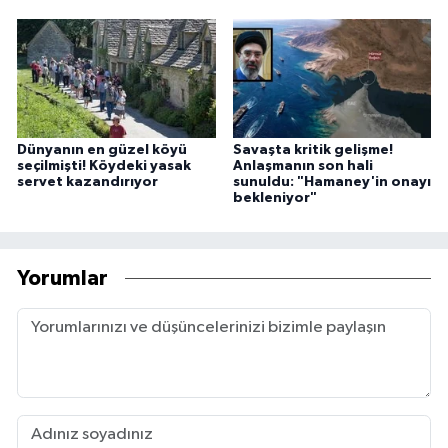
Dünyanın en güzel köyü
Savaşta kritik gelişme!
seçilmişti! Köydeki yasak
Anlaşmanın son hali
servet kazandırıyor
sunuldu: "Hamaney'in onayı
bekleniyor"
Yorumlar