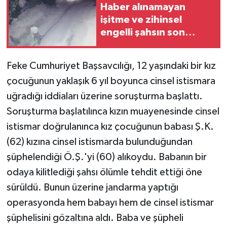
Haber alınamayan
işitme ve zihinsel
engelli şahsın son
görüntüleri ortaya çıktı
Feke Cumhuriyet Başsavcılığı, 12 yaşındaki bir kız
çocuğunun yaklaşık 6 yıl boyunca cinsel istismara
uğradığı iddiaları üzerine soruşturma başlattı.
Soruşturma başlatılınca kızın muayenesinde cinsel
istismar doğrulanınca kız çocuğunun babası Ş.K.
(62) kızına cinsel istismarda bulunduğundan
şüphelendiği Ö.Ş.'yi (60) alıkoydu. Babanın bir
odaya kilitlediği şahsı ölümle tehdit ettiği öne
sürüldü. Bunun üzerine jandarma yaptığı
operasyonda hem babayı hem de cinsel istismar
şüphelisini gözaltına aldı. Baba ve şüpheli