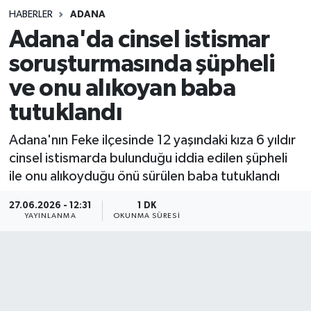
HABERLER
ADANA
Sağlık
Adana'da cinsel istismar
soruşturmasında şüpheli
Spor
ve onu alıkoyan baba
Teknoloji
tutuklandı
Yaşam
Adana'nın Feke ilçesinde 12 yaşındaki kıza 6 yıldır
cinsel istismarda bulunduğu iddia edilen şüpheli
ile onu alıkoyduğu önü sürülen baba tutuklandı
27.06.2026 - 12:31
1 DK
YAYINLANMA
OKUNMA SÜRESI