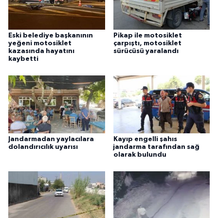
Eski belediye başkanının
Pikap ile motosiklet
yeğeni motosiklet
çarpıştı, motosiklet
kazasında hayatını
sürücüsü yaralandı
kaybetti
Jandarmadan yaylacılara
Kayıp engelli şahıs
dolandırıcılık uyarısı
jandarma tarafından sağ
olarak bulundu