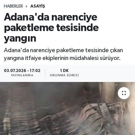
HABERLER
ASAYIŞ
Sağlık
Adana'da narenciye
paketleme tesisinde
Spor
yangın
Teknoloji
Adana'da narenciye paketleme tesisinde çıkan
Yaşam
yangına itfaiye ekiplerinin müdahalesi sürüyor.
03.07.2026 - 17:02
1 DK
YAYINLANMA
OKUNMA SÜRESI