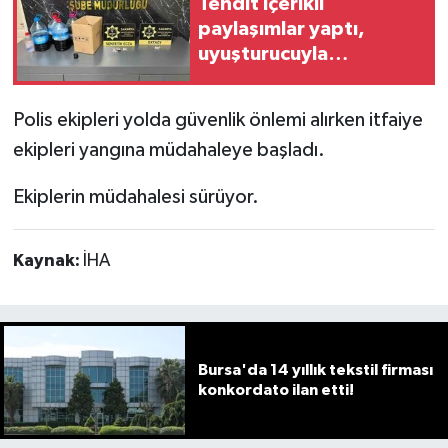
Tehdit içerikli
paylaşımlar yaptı,
uyuşturucuyla
yakalanan şüpheli
tutuklandı
Polis ekipleri yolda güvenlik önlemi alırken itfaiye
ekipleri yangına müdahaleye başladı.
Ekiplerin müdahalesi sürüyor.
Kaynak:
İHA
Bursa'da 14 yıllık tekstil firması
konkordato ilan etti!