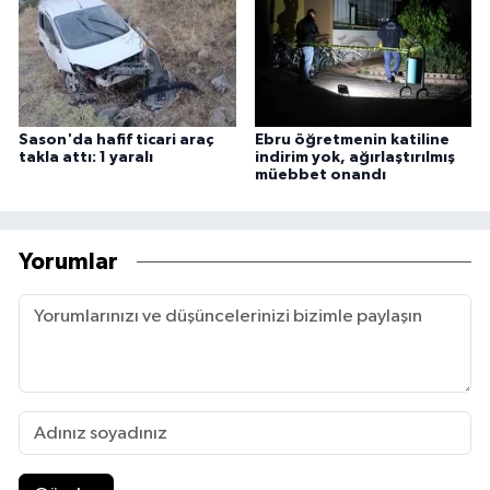
Sason'da hafif ticari araç
Ebru öğretmenin katiline
takla attı: 1 yaralı
indirim yok, ağırlaştırılmış
müebbet onandı
Yorumlar