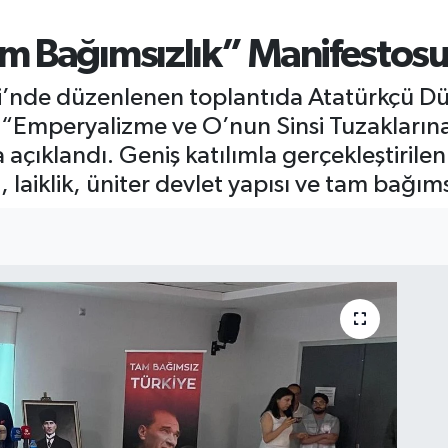
m Bağımsızlık” Manifestos
i’nde düzenlenen toplantıda Atatürkçü D
n “Emperyalizme ve O’nun Sinsi Tuzakları
açıklandı. Geniş katılımla gerçekleştirile
, laiklik, üniter devlet yapısı ve tam bağıms