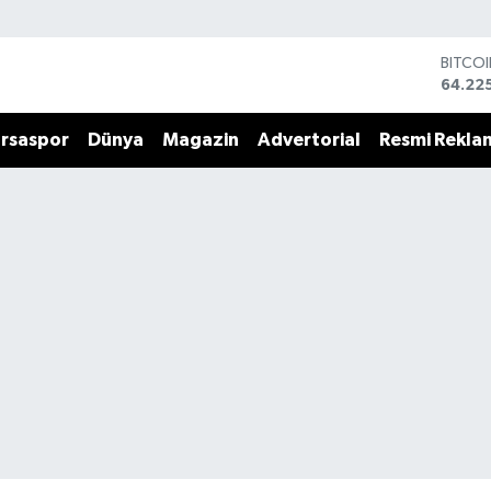
DOLA
47,71
EURO
55,03
rsaspor
Dünya
Magazin
Advertorial
Resmi Rekla
STERL
64,24
GRAM 
6510.
BİST1
13.799
BITCO
64.22