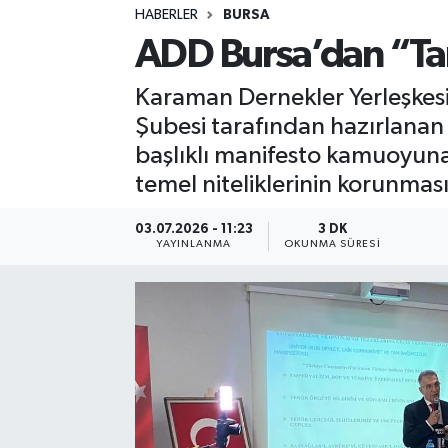
HABERLER
BURSA
Sağlık
ADD Bursa’dan “Ta
Spor
Karaman Dernekler Yerleşkes
Şubesi tarafından hazırlana
Teknoloji
başlıklı manifesto kamuoyuna 
temel niteliklerinin korunması
Yaşam
03.07.2026 - 11:23
3 DK
YAYINLANMA
OKUNMA SÜRESI