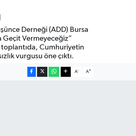
u
üşünce Derneği (ADD) Bursa
na Geçit Vermeyeceğiz”
n toplantıda, Cumhuriyetin
ızlık vurgusu öne çıktı.
-
+
A
A