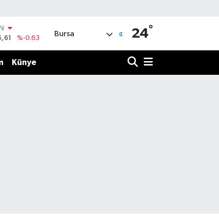
°
R
24
Bursa
43
%0.16
17
%-0.02
m
Künye
İN
63
%0.07
ALTIN
40
%0.45
00
%70
IN
5,61
%-0.63