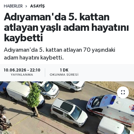
HABERLER
ASAYIŞ
Sağlık
Adıyaman'da 5. kattan
atlayan yaşlı adam hayatını
Spor
kaybetti
Teknoloji
Adıyaman'da 5. kattan atlayan 70 yaşındaki
Yaşam
adam hayatını kaybetti.
10.06.2026 - 22:10
1 DK
YAYINLANMA
OKUNMA SÜRESI