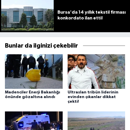
Bursa'da 14 yıllık tekstil firması
konkordato ilan etti!
Bunlar da ilginizi çekebilir
Madenciler Enerji Bakanlığı
Ultraslan tribün liderinin
önünde gözaltına alındı
evinden çıkanlar dikkat
çekti!