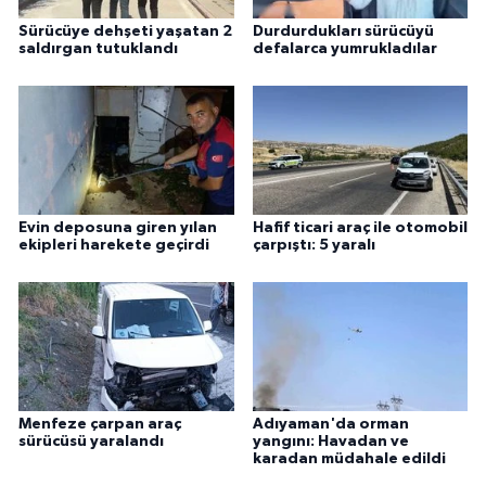
Sürücüye dehşeti yaşatan 2
Durdurdukları sürücüyü
saldırgan tutuklandı
defalarca yumrukladılar
Evin deposuna giren yılan
Hafif ticari araç ile otomobil
ekipleri harekete geçirdi
çarpıştı: 5 yaralı
Menfeze çarpan araç
Adıyaman'da orman
sürücüsü yaralandı
yangını: Havadan ve
karadan müdahale edildi