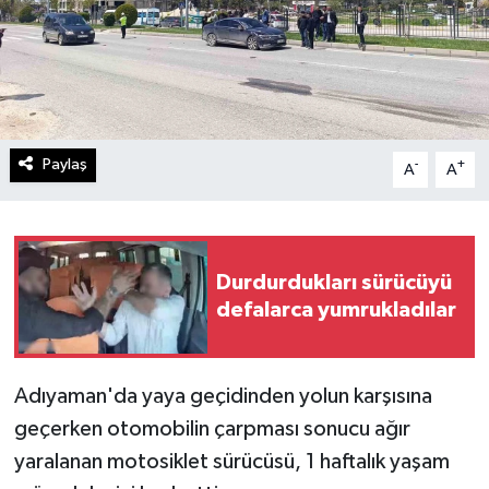
Paylaş
-
+
A
A
Durdurdukları sürücüyü
defalarca yumrukladılar
Adıyaman'da yaya geçidinden yolun karşısına
geçerken otomobilin çarpması sonucu ağır
yaralanan motosiklet sürücüsü, 1 haftalık yaşam