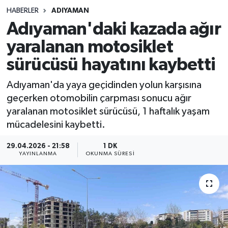
HABERLER
ADIYAMAN
Sağlık
Adıyaman'daki kazada ağır
yaralanan motosiklet
Spor
sürücüsü hayatını kaybetti
Teknoloji
Adıyaman'da yaya geçidinden yolun karşısına
Yaşam
geçerken otomobilin çarpması sonucu ağır
yaralanan motosiklet sürücüsü, 1 haftalık yaşam
mücadelesini kaybetti.
29.04.2026 - 21:58
1 DK
YAYINLANMA
OKUNMA SÜRESI