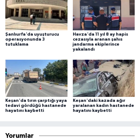
Şanlıurfa'da uyuşturucu
Havza'da 11 yıl 8 ay hapis
operasyonunda 3
cezasıyla aranan şahıs
tutuklama
jandarma ekiplerince
yakalandı
Keşan'da tırın çarptığı yaya
Keşan'daki kazada ağır
tedavi gördüğü hastanede
yaralanan kadın hastanede
hayatını kaybetti
hayatını kaybetti
Yorumlar