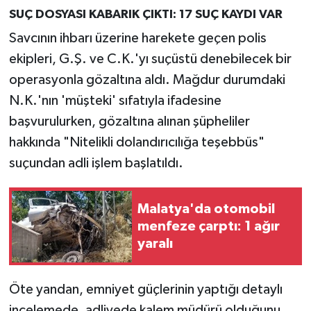
SUÇ DOSYASI KABARIK ÇIKTI: 17 SUÇ KAYDI VAR
Savcının ihbarı üzerine harekete geçen polis
ekipleri, G.Ş. ve C.K.'yı suçüstü denebilecek bir
operasyonla gözaltına aldı. Mağdur durumdaki
N.K.'nın 'müşteki' sıfatıyla ifadesine
başvurulurken, gözaltına alınan şüpheliler
hakkında "Nitelikli dolandırıcılığa teşebbüs"
suçundan adli işlem başlatıldı.
Malatya'da otomobil
menfeze çarptı: 1 ağır
yaralı
Öte yandan, emniyet güçlerinin yaptığı detaylı
incelemede, adliyede kalem müdürü olduğunu