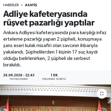
HABERLER
ASAYIŞ
Sağlık
Adliye kafeteryasında
rüşvet pazarlığı yaptılar
Spor
Ankara Adliyesi kafeteryasında para karşılığı infaz
Teknoloji
erteleme pazarlığı yapan 2 şüpheli, konuşmaya
şans eseri kulak misafiri olan savcının ihbarıyla
Yaşam
yakalandı. Şüphelilerden 1 kişinin 17 suç kaydı
olduğu belirlenirken, 2 şüpheli de serbest
bırakıldı.
26.06.2026 - 22:43
1 DK
YAYINLANMA
OKUNMA SÜRESI