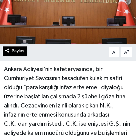
Paylaş
-
+
A
A
Ankara Adliyesi'nin kafeteryasında, bir
Cumhuriyet Savcısının tesadüfen kulak misafiri
olduğu "para karşılığı infaz erteleme" diyaloğu
üzerine başlatılan çalışmada 2 şüpheli gözaltına
alındı. Cezaevinden izinli olarak çıkan N.K.,
infazının ertelenmesi konusunda arkadaşı
C.K.'dan yardım istedi. C.K. ise eniştesi G.Ş.'nin
adliyede kalem müdürü olduğunu ve bu işlemleri