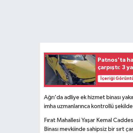
Patnos'ta haf
çarpıştı: 3 ya
İçeriği Görünt
Ağrı'da adliye ek hizmet binası yak
imha uzmanlarınca kontrollü şekilde 
Fırat Mahallesi Yaşar Kemal Cadde
Binası mevkiinde sahipsiz bir sırt ç