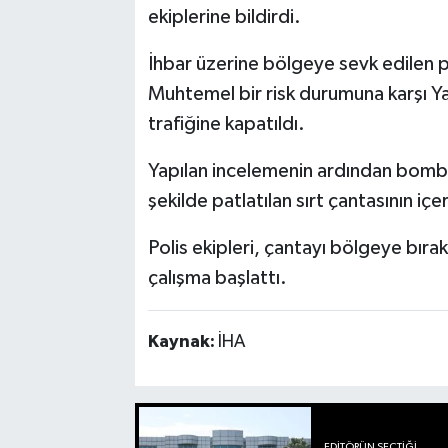
ekiplerine bildirdi.
İhbar üzerine bölgeye sevk edilen po
Muhtemel bir risk durumuna karşı Y
trafiğine kapatıldı.
Yapılan incelemenin ardından bomba
şekilde patlatılan sırt çantasının içer
Polis ekipleri, çantayı bölgeye bıraka
çalışma başlattı.
Kaynak:
İHA
EDITÖRÜN SEÇTIĞI