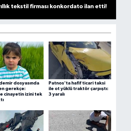
llık tekstil firması konkordato ilan etti!
ydemir dosyasında
Patnos'ta hafif ticari taksi
en gerekçe:
ile ot yüklü traktör çarpıştı:
cinayetin izini tek
3 yaralı
tı