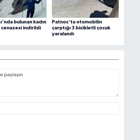
ı'nda bulunan kadın
Patnos'ta otomobilin
 cenazesi indirildi
çarptığı 3 bisikletli çocuk
yaralandı