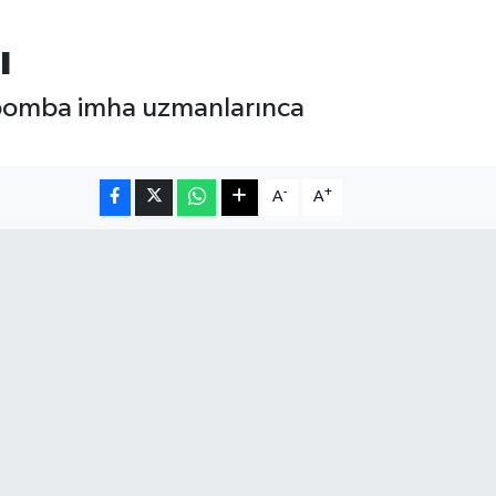
ı
ı, bomba imha uzmanlarınca
-
+
A
A