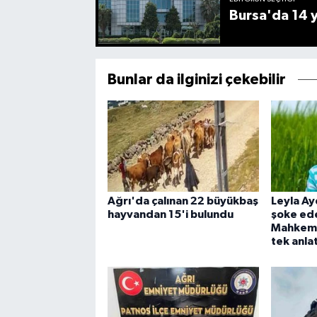
Bursa'da 14 yı
Bunlar da ilginizi çekebilir
Ağrı'da çalınan 22 büyükbaş
Leyla A
hayvandan 15'i bulundu
şoke ed
Mahkeme 
tek anlat