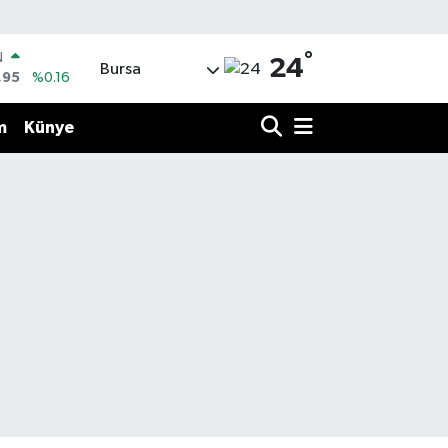
°
N
24
Bursa
,95
%0.16
4
%0
m
Künye
06
%-0.08
N
3
%0
LTIN
87
%0.12
0
%70