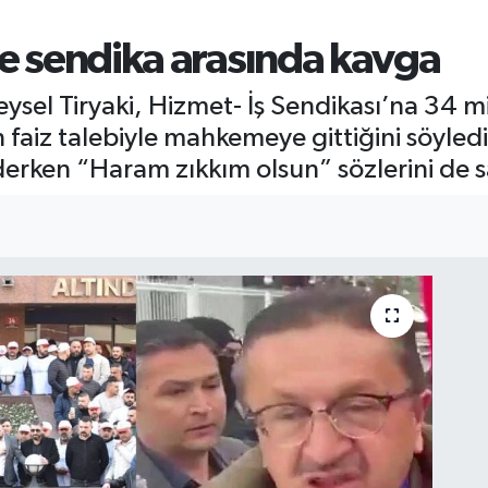
ve sendika arasında kavga
eysel Tiryaki, Hizmet- İş Sendikası’na 34 m
iz talebiyle mahkemeye gittiğini söyledi.
derken “Haram zıkkım olsun” sözlerini de sa