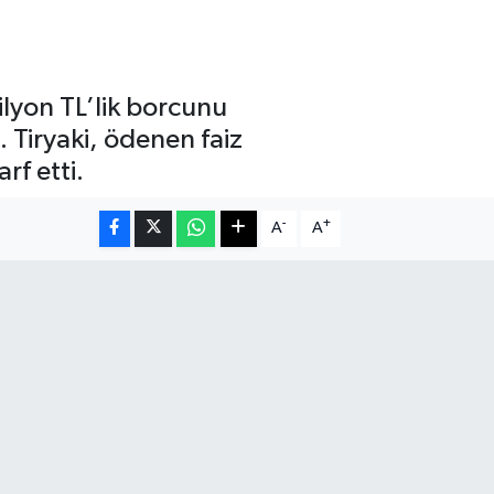
ilyon TL’lik borcunu
 Tiryaki, ödenen faiz
rf etti.
-
+
A
A