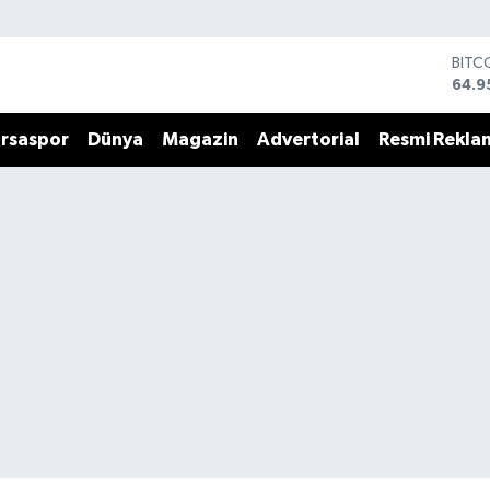
BITC
64.9
DOL
47,7
EUR
55,2
rsaspor
Dünya
Magazin
Advertorial
Resmi Rekla
STER
64,4
GRAM
6660
BİST
13.7