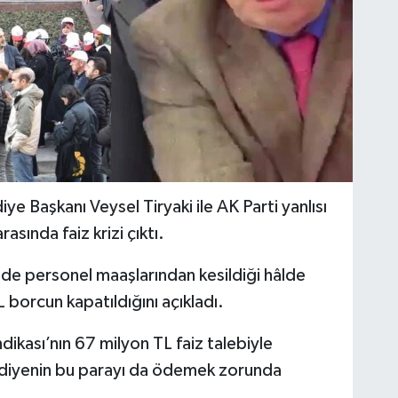
ye Başkanı Veysel Tiryaki ile AK Parti yanlısı
asında faiz krizi çıktı.
emde personel maaşlarından kesildiği hâlde
orcun kapatıldığını açıkladı.
ikası’nın 67 milyon TL faiz talebiyle
iyenin bu parayı da ödemek zorunda