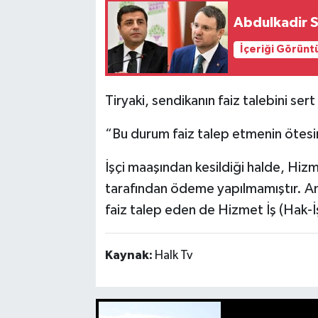
Abdulkadir S
İçeriği Görünt
Tiryaki, sendikanın faiz talebini sert
“Bu durum faiz talep etmenin ötesi
İşçi maaşından kesildiği halde, Hiz
tarafından ödeme yapılmamıştır. 
faiz talep eden de Hizmet İş (Hak-İş
Kaynak:
Halk Tv