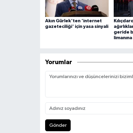
Akın Gürlek'ten 'internet
Kılıçdar
gazeteciliği' için yasa sinyali
ağırlıkla
geride b
limanına
Yorumlar
Gönder