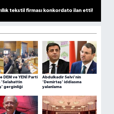
llık tekstil firması konkordato ilan etti!
 DEM ve YENİ Parti
Abdulkadir Selvi'nin
 'Selahattin
'Demirtaş' iddiasına
' gerginliği
yalanlama