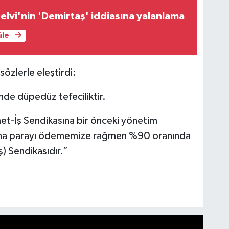
elvi'nin 'Demirtaş' iddiasına yalanlama
üle
 sözlerle eleştirdi:
nde düpedüz tefeciliktir.
met-İş Sendikasına bir önceki yönetim
Ana parayı ödememize rağmen %90 oranında
) Sendikasıdır.”