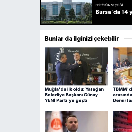
EDITÖRÜN SEÇTIĞI
Bursa'da 14 yı
Bunlar da ilginizi çekebilir
Muğla'da ilk oldu: Yatağan
TBMM'de
Belediye Başkanı Günay
arasında
YENİ Parti'ye geçti
Demirtaş