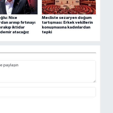
oğlu: Nice
Mecliste sezaryen doğum
rdan arınıp fırtınayı
tartışması: Erkek vekillerin
ırakıp iktidar
konuşmasına kadınlardan
 demir atacağız
tepki