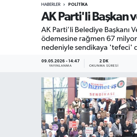
HABERLER
POLITIKA
Sağlık
AK Parti'li Başkan 
Spor
AK Parti’li Belediye Başkanı V
ödemesine rağmen 67 milyon fa
Teknoloji
nedeniyle sendikaya 'tefeci' 
Yaşam
09.05.2026 - 14:47
2 DK
YAYINLANMA
OKUNMA SÜRESI