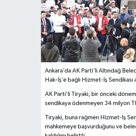
Ankara’da AK Parti'li Altındağ Beledi
Hak-İş’e bağlı Hizmet-İş Sendikası ar
AK Parti'li Tiryaki, bir önceki dön
sendikaya ödenmeyen 34 milyon TL b
Tiryaki, buna rağmen Hizmet-İş Send
mahkemeye başvurduğunu ve beled
kaldığını belirtti.