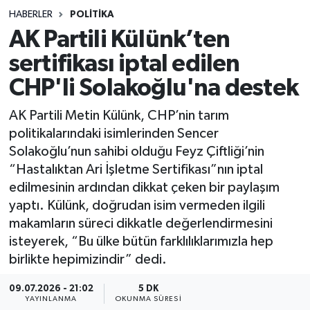
HABERLER
POLITIKA
Sağlık
AK Partili Külünk’ten
sertifikası iptal edilen
Spor
CHP'li Solakoğlu'na destek
Teknoloji
AK Partili Metin Külünk, CHP’nin tarım
Yaşam
politikalarındaki isimlerinden Sencer
Solakoğlu’nun sahibi olduğu Feyz Çiftliği’nin
“Hastalıktan Ari İşletme Sertifikası”nın iptal
edilmesinin ardından dikkat çeken bir paylaşım
yaptı. Külünk, doğrudan isim vermeden ilgili
makamların süreci dikkatle değerlendirmesini
isteyerek, “Bu ülke bütün farklılıklarımızla hep
birlikte hepimizindir” dedi.
09.07.2026 - 21:02
5 DK
YAYINLANMA
OKUNMA SÜRESI