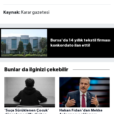
Kaynak:
Karar gazetesi
Bursa'da 14 yıllık tekstil firması
konkordato ilan etti!
Bunlar da ilginizi çekebilir
'Suça Sürüklenen Çocuk'
Hakan Fidan'dan Mekke