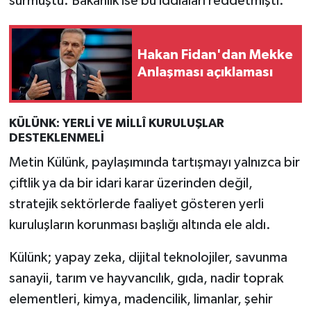
sürmüştü. Bakanlık ise bu iddiaları reddetmişti.
Hakan Fidan'dan Mekke
Anlaşması açıklaması
KÜLÜNK: YERLİ VE MİLLÎ KURULUŞLAR
DESTEKLENMELİ
Metin Külünk, paylaşımında tartışmayı yalnızca bir
çiftlik ya da bir idari karar üzerinden değil,
stratejik sektörlerde faaliyet gösteren yerli
kuruluşların korunması başlığı altında ele aldı.
Külünk; yapay zeka, dijital teknolojiler, savunma
sanayii, tarım ve hayvancılık, gıda, nadir toprak
elementleri, kimya, madencilik, limanlar, şehir