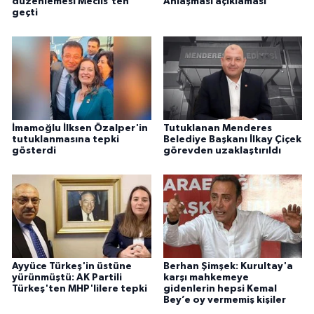
düzenlemesi Meclis'ten
Anlaşması açıklaması
geçti
İmamoğlu İlksen Özalper'in
Tutuklanan Menderes
tutuklanmasına tepki
Belediye Başkanı İlkay Çiçek
gösterdi
görevden uzaklaştırıldı
Ayyüce Türkeş'in üstüne
Berhan Şimşek: Kurultay'a
yürünmüştü: AK Partili
karşı mahkemeye
Türkeş'ten MHP'lilere tepki
gidenlerin hepsi Kemal
Bey’e oy vermemiş kişiler