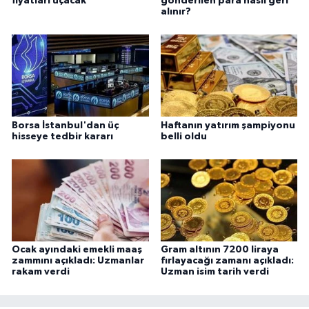
fiyatları uçacak
gönderilen para nasıl geri
alınır?
Borsa İstanbul'dan üç
Haftanın yatırım şampiyonu
hisseye tedbir kararı
belli oldu
Ocak ayındaki emekli maaş
Gram altının 7200 liraya
zammını açıkladı: Uzmanlar
fırlayacağı zamanı açıkladı:
rakam verdi
Uzman isim tarih verdi