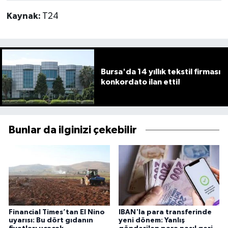
Kaynak:
T24
Bursa'da 14 yıllık tekstil firması
konkordato ilan etti!
Bunlar da ilginizi çekebilir
Financial Times’tan El Nino
IBAN'la para transferinde
uyarısı: Bu dört gıdanın
yeni dönem: Yanlış