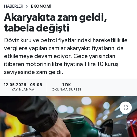
HABERLER
EKONOMI
Sağlık
Akaryakıta zam geldi,
tabela değişti
Spor
Döviz kuru ve petrol fiyatlarındaki hareketlilik ile
Teknoloji
vergilere yapılan zamlar akaryakıt fiyatlarını da
etkilemeye devam ediyor. Gece yarısından
Yaşam
itibaren motorinin litre fiyatına 1 lira 10 kuruş
seviyesinde zam geldi.
12.05.2026 - 09:08
1 DK
YAYINLANMA
OKUNMA SÜRESI