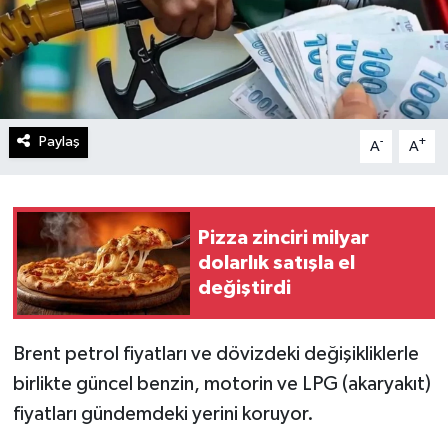
Paylaş
-
+
A
A
Pizza zinciri milyar
dolarlık satışla el
değiştirdi
Brent petrol fiyatları ve dövizdeki değişikliklerle
birlikte güncel benzin, motorin ve LPG (akaryakıt)
fiyatları gündemdeki yerini koruyor.