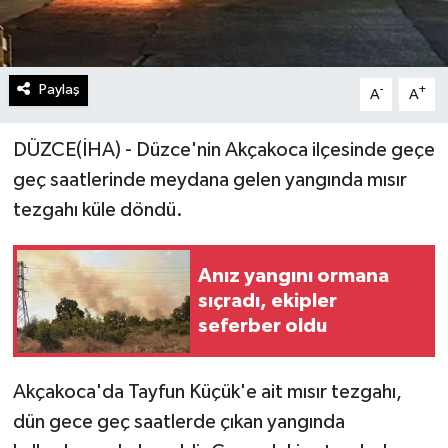
Paylaş
-
+
A
A
DÜZCE(İHA) - Düzce'nin Akçakoca ilçesinde geçe
geç saatlerinde meydana gelen yangında mısır
tezgahı küle döndü.
Anız yangını ormana
sıçradı, ekipler
seferber oldu
Akçakoca'da Tayfun Küçük'e ait mısır tezgahı,
dün gece geç saatlerde çıkan yangında