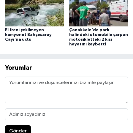
El freni çekilmeyen
Çanakkale'de park
kamyonet Bahçesaray
halindeki otomobile çarpan
Çayı'na uçtu
motosikletteki 2 kişi
hayatını kaybetti
Yorumlar
Gönder