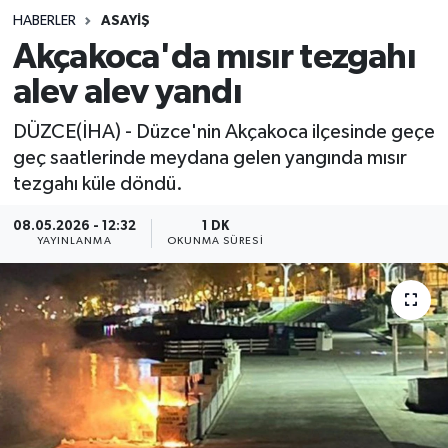
HABERLER
ASAYIŞ
Sağlık
Akçakoca'da mısır tezgahı
alev alev yandı
Spor
DÜZCE(İHA) - Düzce'nin Akçakoca ilçesinde geçe
Teknoloji
geç saatlerinde meydana gelen yangında mısır
tezgahı küle döndü.
Yaşam
08.05.2026 - 12:32
1 DK
YAYINLANMA
OKUNMA SÜRESI