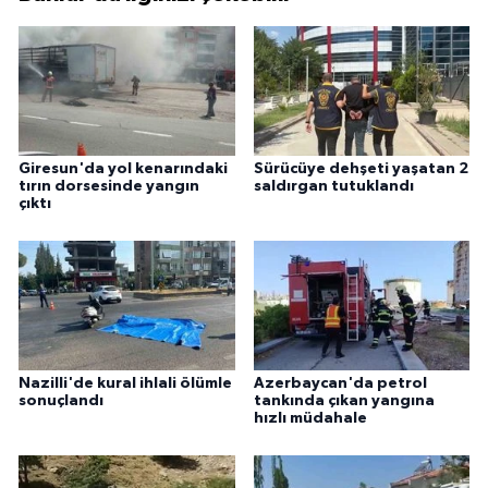
Giresun'da yol kenarındaki
Sürücüye dehşeti yaşatan 2
tırın dorsesinde yangın
saldırgan tutuklandı
çıktı
Nazilli'de kural ihlali ölümle
Azerbaycan'da petrol
sonuçlandı
tankında çıkan yangına
hızlı müdahale