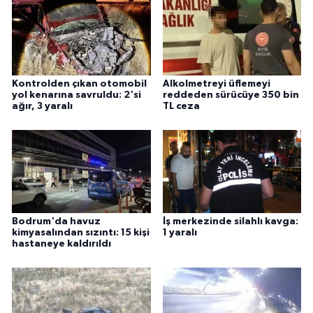
Kontrolden çıkan otomobil
Alkolmetreyi üflemeyi
yol kenarına savruldu: 2'si
reddeden sürücüye 350 bin
ağır, 3 yaralı
TL ceza
Bodrum'da havuz
İş merkezinde silahlı kavga:
kimyasalından sızıntı: 15 kişi
1 yaralı
hastaneye kaldırıldı