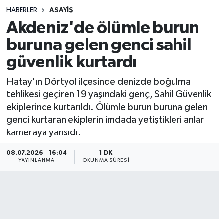
HABERLER
ASAYIŞ
Sağlık
Akdeniz'de ölümle burun
buruna gelen genci sahil
Spor
güvenlik kurtardı
Teknoloji
Hatay'ın Dörtyol ilçesinde denizde boğulma
Yaşam
tehlikesi geçiren 19 yaşındaki genç, Sahil Güvenlik
ekiplerince kurtarıldı. Ölümle burun buruna gelen
genci kurtaran ekiplerin imdada yetiştikleri anlar
kameraya yansıdı.
08.07.2026 - 16:04
1 DK
YAYINLANMA
OKUNMA SÜRESI