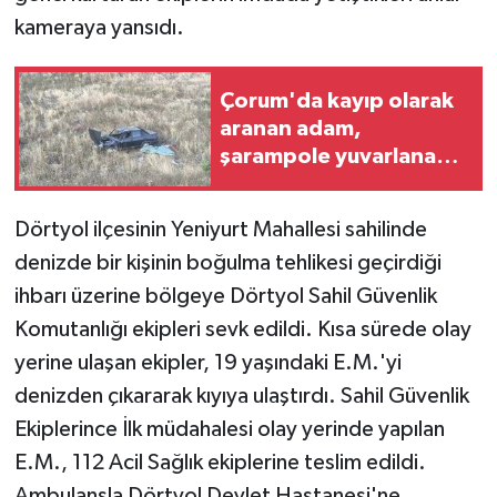
kameraya yansıdı.
Çorum'da kayıp olarak
aranan adam,
şarampole yuvarlanan
otomobilinin altında
ölü bulundu
Dörtyol ilçesinin Yeniyurt Mahallesi sahilinde
denizde bir kişinin boğulma tehlikesi geçirdiği
ihbarı üzerine bölgeye Dörtyol Sahil Güvenlik
Komutanlığı ekipleri sevk edildi. Kısa sürede olay
yerine ulaşan ekipler, 19 yaşındaki E.M.'yi
denizden çıkararak kıyıya ulaştırdı. Sahil Güvenlik
Ekiplerince İlk müdahalesi olay yerinde yapılan
E.M., 112 Acil Sağlık ekiplerine teslim edildi.
Ambulansla Dörtyol Devlet Hastanesi'ne