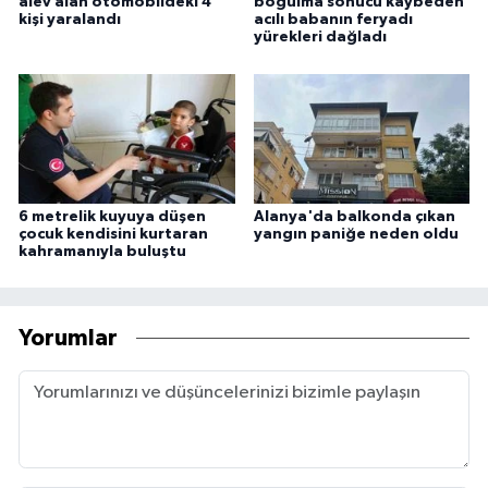
alev alan otomobildeki 4
boğulma sonucu kaybeden
kişi yaralandı
acılı babanın feryadı
yürekleri dağladı
6 metrelik kuyuya düşen
Alanya'da balkonda çıkan
çocuk kendisini kurtaran
yangın paniğe neden oldu
kahramanıyla buluştu
Yorumlar