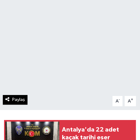
Paylaş
-
+
A
A
Antalya'da 22 adet
kaçak tarihi eser