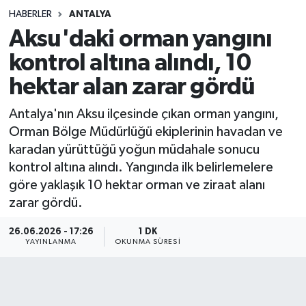
HABERLER
ANTALYA
Sağlık
Aksu'daki orman yangını
kontrol altına alındı, 10
Spor
hektar alan zarar gördü
Teknoloji
Antalya'nın Aksu ilçesinde çıkan orman yangını,
Yaşam
Orman Bölge Müdürlüğü ekiplerinin havadan ve
karadan yürüttüğü yoğun müdahale sonucu
kontrol altına alındı. Yangında ilk belirlemelere
göre yaklaşık 10 hektar orman ve ziraat alanı
zarar gördü.
26.06.2026 - 17:26
1 DK
YAYINLANMA
OKUNMA SÜRESI