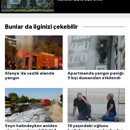
Bunlar da ilginizi çekebilir
Alanya'da sazlık alanda
Apartmanda yangın paniği:
yangın
5 kişi dumandan etkilendi
Seyir halindeyken aniden
19 yaşındaki oğlunu