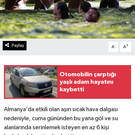
Paylaş
-
+
A
A
Otomobilin çarptığı
yaşlı adam hayatını
kaybetti
Almanya'da etkili olan aşırı sıcak hava dalgası
nedeniyle, cuma gününden bu yana göl ve su
alanlarında serinlemek isteyen en az 6 kişi