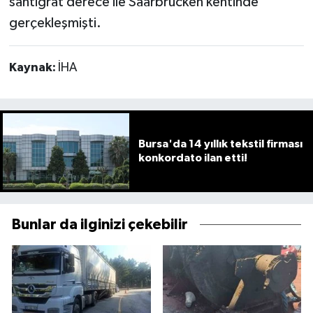
santigrat derece ile Saarbrücken kentinde
gerçekleşmişti.
Kaynak:
İHA
Bursa'da 14 yıllık tekstil firması
konkordato ilan etti!
Bunlar da ilginizi çekebilir