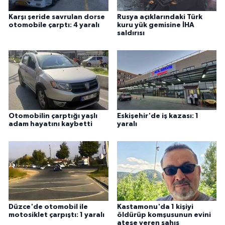
Karşı şeride savrulan dorse
Rusya açıklarındaki Türk
otomobile çarptı: 4 yaralı
kuru yük gemisine İHA
saldırısı
Otomobilin çarptığı yaşlı
Eskişehir'de iş kazası: 1
adam hayatını kaybetti
yaralı
Düzce'de otomobil ile
Kastamonu'da 1 kişiyi
motosiklet çarpıştı: 1 yaralı
öldürüp komşusunun evini
ateşe veren şahıs