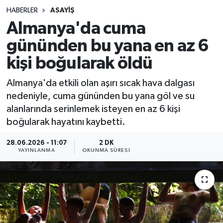
HABERLER
ASAYIŞ
Sağlık
Almanya'da cuma
gününden bu yana en az 6
Spor
kişi boğularak öldü
Teknoloji
Almanya'da etkili olan aşırı sıcak hava dalgası
Yaşam
nedeniyle, cuma gününden bu yana göl ve su
alanlarında serinlemek isteyen en az 6 kişi
boğularak hayatını kaybetti.
28.06.2026 - 11:07
2 DK
YAYINLANMA
OKUNMA SÜRESI