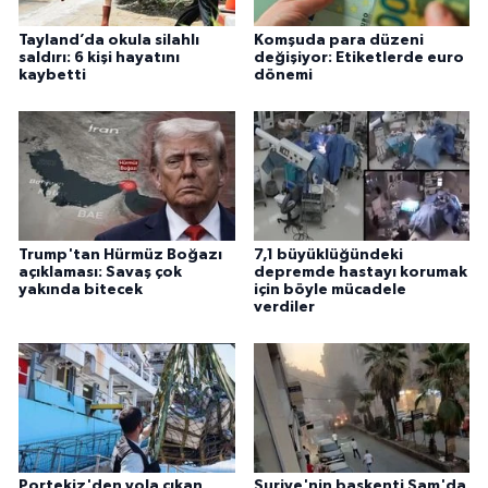
Tayland’da okula silahlı
Komşuda para düzeni
saldırı: 6 kişi hayatını
değişiyor: Etiketlerde euro
kaybetti
dönemi
Trump'tan Hürmüz Boğazı
7,1 büyüklüğündeki
açıklaması: Savaş çok
depremde hastayı korumak
yakında bitecek
için böyle mücadele
verdiler
Portekiz'den yola çıkan
Suriye'nin başkenti Şam'da