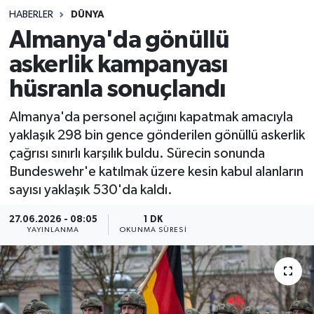
HABERLER
DÜNYA
Sağlık
Almanya'da gönüllü
askerlik kampanyası
Spor
hüsranla sonuçlandı
Teknoloji
Almanya'da personel açığını kapatmak amacıyla
Yaşam
yaklaşık 298 bin gence gönderilen gönüllü askerlik
çağrısı sınırlı karşılık buldu. Sürecin sonunda
Bundeswehr'e katılmak üzere kesin kabul alanların
sayısı yaklaşık 530'da kaldı.
27.06.2026 - 08:05
1 DK
YAYINLANMA
OKUNMA SÜRESI