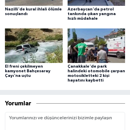
Nazilli'de kural ihlali ölümle
Azerbaycan'da petrol
sonuçlandı
tankında çıkan yangına
hızlı müdahale
El freni çekilmeyen
Çanakkale'de park
kamyonet Bahçesaray
halindeki otomobile çarpan
Çayı'na uçtu
motosikletteki 2 kişi
hayatını kaybetti
Yorumlar