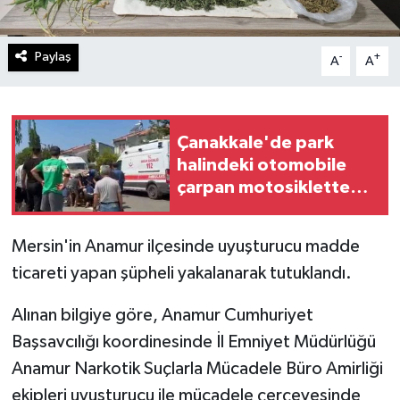
Paylaş
-
+
A
A
Çanakkale'de park
halindeki otomobile
çarpan motosikletteki
2 kişi hayatını kaybetti
Mersin'in Anamur ilçesinde uyuşturucu madde
ticareti yapan şüpheli yakalanarak tutuklandı.
Alınan bilgiye göre, Anamur Cumhuriyet
Başsavcılığı koordinesinde İl Emniyet Müdürlüğü
Anamur Narkotik Suçlarla Mücadele Büro Amirliği
ekipleri uyuşturucu ile mücadele çerçevesinde