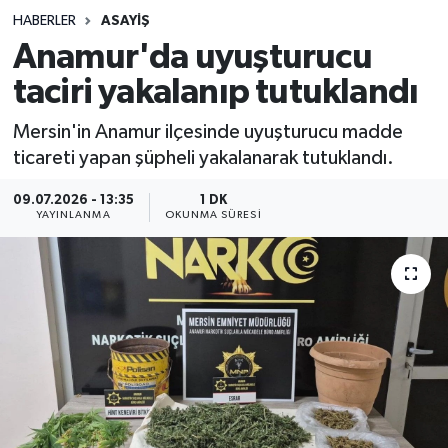
HABERLER
ASAYIŞ
Sağlık
Anamur'da uyuşturucu
taciri yakalanıp tutuklandı
Spor
Mersin'in Anamur ilçesinde uyuşturucu madde
Teknoloji
ticareti yapan şüpheli yakalanarak tutuklandı.
Yaşam
09.07.2026 - 13:35
1 DK
YAYINLANMA
OKUNMA SÜRESI