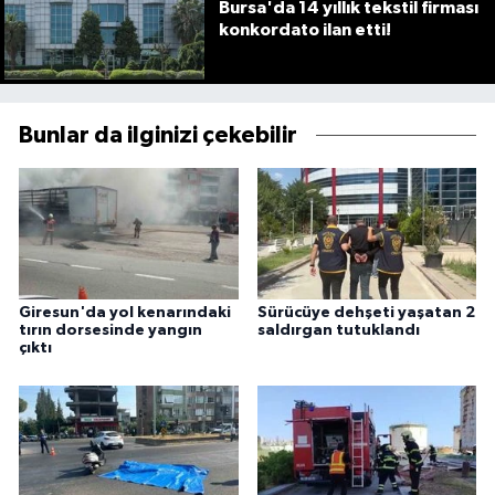
Bursa'da 14 yıllık tekstil firması
konkordato ilan etti!
Bunlar da ilginizi çekebilir
Giresun'da yol kenarındaki
Sürücüye dehşeti yaşatan 2
tırın dorsesinde yangın
saldırgan tutuklandı
çıktı