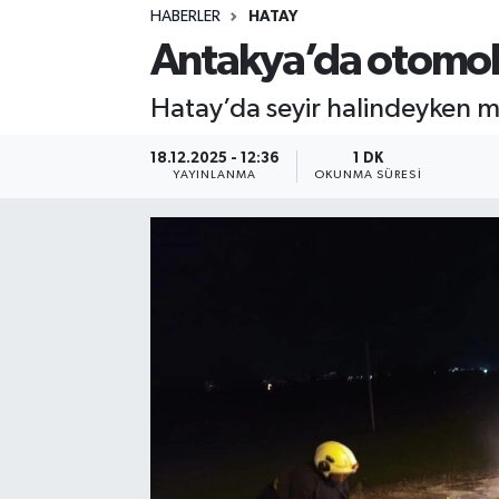
HABERLER
HATAY
Sağlık
Antakya’da otomob
Spor
Hatay’da seyir halindeyken 
Teknoloji
18.12.2025 - 12:36
1 DK
YAYINLANMA
OKUNMA SÜRESI
Yaşam