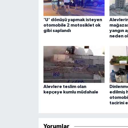
'U' dönüşü yapmak isteyen
Alevleri
otomobile 2 motosiklet ok
mağazas
gibi saplandı
yangın 
neden o
Alevlere teslim olan
Dinlenme
kepçeye kumlu müdahale
edilmiş 
otomobil
tacirini 
Yorumlar