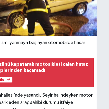
kısmı yanmaya başlayan otomobilde hasar
ünü kapatarak motosikleti çalan hırsız
iplerinden kaçamadı
üle
ahallesi’nde yaşandı. Seyir halindeyken motor
ark eden araç sahibi durumu itfaiye