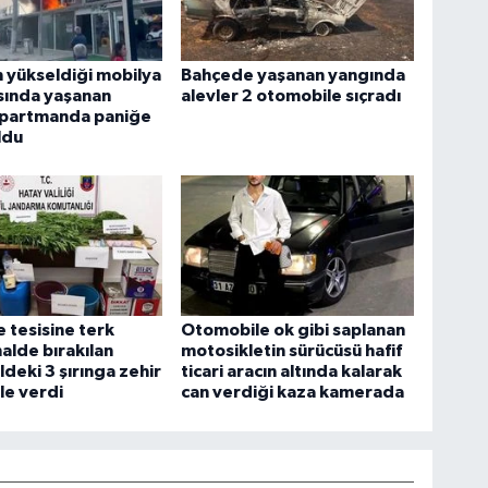
n yükseldiği mobilya
Bahçede yaşanan yangında
ında yaşanan
alevler 2 otomobile sıçradı
apartmanda paniğe
ldu
 tesisine terk
Otomobile ok gibi saplanan
halde bırakılan
motosikletin sürücüsü hafif
deki 3 şırınga zehir
ticari aracın altında kalarak
ele verdi
can verdiği kaza kamerada