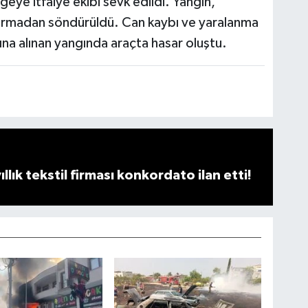
lgeye itfaiye ekibi sevk edildi. Yangın,
 sarmadan söndürüldü. Can kaybı ve yaralanma
na alınan yangında araçta hasar oluştu.
llık tekstil firması konkordato ilan etti!