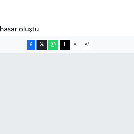
hasar oluştu.
-
+
A
A