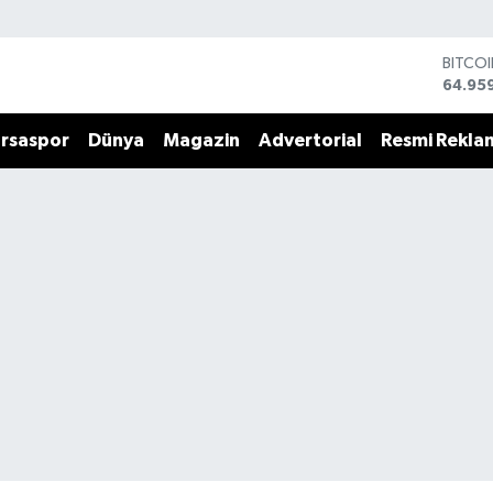
BITCO
64.95
DOLA
47,74
rsaspor
Dünya
Magazin
Advertorial
Resmi Rekla
EURO
55,25
STERL
64,481
GRAM 
6660.
BİST1
13.779