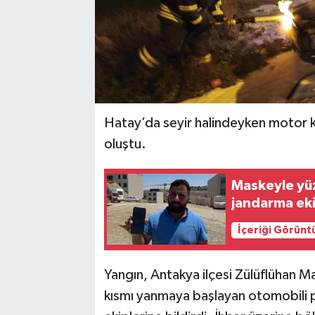
Hatay’da seyir halindeyken motor 
oluştu.
Maskeyle yüz
jandarma ek
İçeriği Görünt
Yangın, Antakya ilçesi Zülüflühan M
kısmı yanmaya başlayan otomobili p