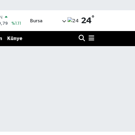
°
IN
24
Bursa
9,79
%1.11
R
36
%0.18
m
Künye
10
%0.32
İN
1
%0.38
ALTIN
55
%0.03
00
%-14