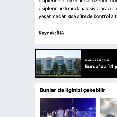
ekiplerine bildirdi. İhbar üzerine bö
ekiplerin hızlı müdahalesiyle aracı
yaşanmadan kısa sürede kontrol altı
Kaynak:
İHA
EDITÖRÜN SEÇTIĞI
Bursa'da 14 yı
Bunlar da ilginizi çekebilir