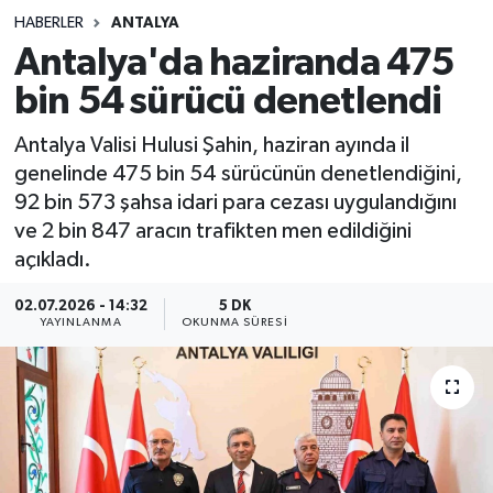
HABERLER
ANTALYA
Sağlık
Antalya'da haziranda 475
bin 54 sürücü denetlendi
Spor
Antalya Valisi Hulusi Şahin, haziran ayında il
Teknoloji
genelinde 475 bin 54 sürücünün denetlendiğini,
92 bin 573 şahsa idari para cezası uygulandığını
Yaşam
ve 2 bin 847 aracın trafikten men edildiğini
açıkladı.
02.07.2026 - 14:32
5 DK
YAYINLANMA
OKUNMA SÜRESI