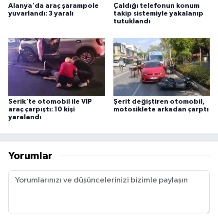
Alanya'da araç şarampole
Çaldığı telefonun konum
yuvarlandı: 3 yaralı
takip sistemiyle yakalanıp
tutuklandı
Serik'te otomobil ile VIP
Şerit değiştiren otomobil,
araç çarpıştı: 10 kişi
motosiklete arkadan çarptı
yaralandı
Yorumlar