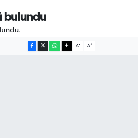
ü bulundu
ulundu.
-
+
A
A