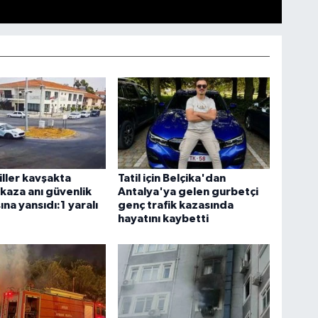
ller kavşakta
Tatil için Belçika'dan
 kaza anı güvenlik
Antalya'ya gelen gurbetçi
na yansıdı:1 yaralı
genç trafik kazasında
hayatını kaybetti