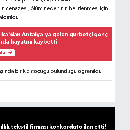
 cenazesi, ölüm nedeninin belirlenmesi için
dırıldı.
elçika'dan Antalya'ya gelen gurbetçi genç
ında hayatını kaybetti
üle
şında bir kız çocuğu bulunduğu öğrenildi.
llık tekstil firması konkordato ilan etti!