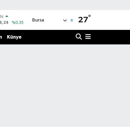
°
IN
27
Bursa
8,24
%0.35
R
36
%0.18
m
Künye
10
%0.32
İN
11
%0.38
ALTIN
55
%0.03
00
9
%-14