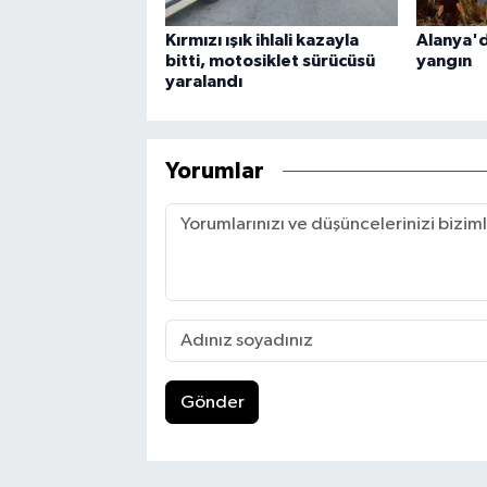
Kırmızı ışık ihlali kazayla
Alanya'd
bitti, motosiklet sürücüsü
yangın
yaralandı
Yorumlar
Gönder