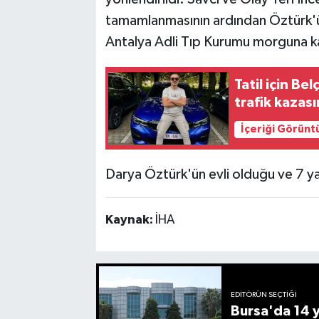
tamamlanmasının ardından Öztürk'ün
Antalya Adli Tıp Kurumu morguna kal
Tatil için B
trafik kazas
İçeriği Görünt
Darya Öztürk'ün evli olduğu ve 7 ya
Kaynak:
İHA
EDITÖRÜN SEÇTIĞI
Bursa'da 14 yı