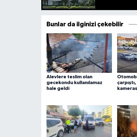
Bunlar da ilginizi çekebilir
Alevlere teslim olan
Otomobi
gecekondu kullanılamaz
çarpıştı,
hale geldi
kamerası