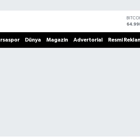
BITCO
64.99
DOLA
47,74
rsaspor
Dünya
Magazin
Advertorial
Resmi Rekla
EURO
55,25
STERL
64,48
GRAM 
6660.
BİST1
13.77