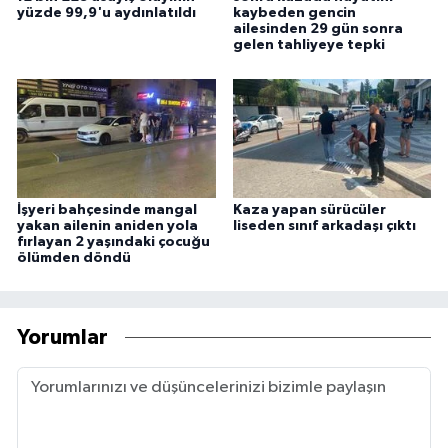
yüzde 99,9'u aydınlatıldı
kaybeden gencin
ailesinden 29 gün sonra
gelen tahliyeye tepki
İşyeri bahçesinde mangal
Kaza yapan sürücüler
yakan ailenin aniden yola
liseden sınıf arkadaşı çıktı
fırlayan 2 yaşındaki çocuğu
ölümden döndü
Yorumlar