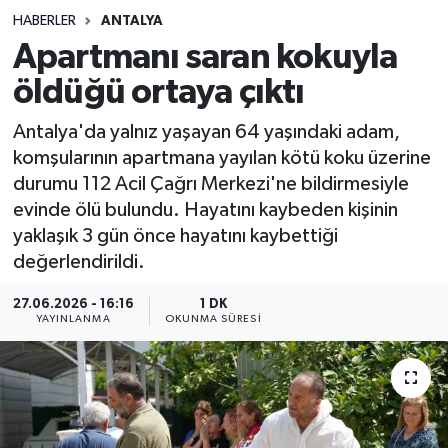
HABERLER
ANTALYA
Sağlık
Apartmanı saran kokuyla
öldüğü ortaya çıktı
Spor
Antalya'da yalnız yaşayan 64 yaşındaki adam,
Teknoloji
komşularının apartmana yayılan kötü koku üzerine
durumu 112 Acil Çağrı Merkezi'ne bildirmesiyle
Yaşam
evinde ölü bulundu. Hayatını kaybeden kişinin
yaklaşık 3 gün önce hayatını kaybettiği
değerlendirildi.
27.06.2026 - 16:16
1 DK
YAYINLANMA
OKUNMA SÜRESI