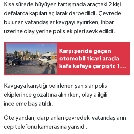
Kısa sürede büyüyen tartışmada araçtaki 2 kişi
defalarca kapıları açılarak darbedildi. Çevrede
bulunan vatandaşlar kavgayı ayırırken, ihbar
üzerine olay yerine polis ekipleri sevk edildi.
Karşı şeride geçen
otomobil ticari araçla
kafa kafaya çarpıştı: 1'i
ağır 2 yaralı
Kavgaya karıştığı belirlenen şahıslar polis
ekiplerince gözaltına alınırken, olayla ilgili
inceleme başlatıldı.
Öte yandan, darp anları çevredeki vatandaşların
cep telefonu kamerasına yansıdı.