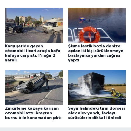
Karşı şeride geçen
Şişme lastik botla denize
otomobil ticari araçla kafa
açılan iki kişi sürüklenmeye
kafaya çarpıştı: 1'i ağır 2
başlayınca yardım çağrısı
yaralı
yaptı
Zincirleme kazaya karışan
Seyir halindeki tırın dorsesi
otomobil attı: Araçtan
alev alev yandı, faciayı
burnu bile kanamadan çıktı
sürücülerin dikkati önledi