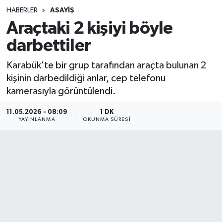
HABERLER
ASAYIŞ
Sağlık
Araçtaki 2 kişiyi böyle
darbettiler
Spor
Karabük'te bir grup tarafından araçta bulunan 2
Teknoloji
kişinin darbedildiği anlar, cep telefonu
kamerasıyla görüntülendi.
Yaşam
11.05.2026 - 08:09
1 DK
YAYINLANMA
OKUNMA SÜRESI