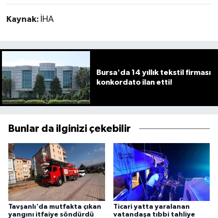
Kaynak:
İHA
Bursa'da 14 yıllık tekstil firması
konkordato ilan etti!
Bunlar da ilginizi çekebilir
Tavşanlı'da mutfakta çıkan
Ticari yatta yaralanan
yangını itfaiye söndürdü
vatandaşa tıbbi tahliye