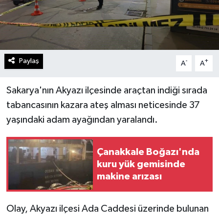
Paylaş
-
+
A
A
Sakarya'nın Akyazı ilçesinde araçtan indiği sırada
tabancasının kazara ateş alması neticesinde 37
yaşındaki adam ayağından yaralandı.
Çanakkale Boğazı'nda
kuru yük gemisinde
makine arızası
Olay, Akyazı ilçesi Ada Caddesi üzerinde bulunan