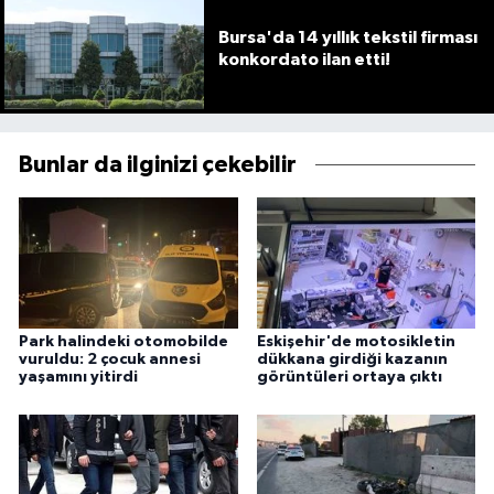
Bursa'da 14 yıllık tekstil firması
konkordato ilan etti!
Bunlar da ilginizi çekebilir
Park halindeki otomobilde
Eskişehir'de motosikletin
vuruldu: 2 çocuk annesi
dükkana girdiği kazanın
yaşamını yitirdi
görüntüleri ortaya çıktı