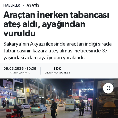
HABERLER
ASAYIŞ
Sağlık
Araçtan inerken tabancası
ateş aldı, ayağından
Spor
vuruldu
Teknoloji
Sakarya'nın Akyazı ilçesinde araçtan indiği sırada
Yaşam
tabancasının kazara ateş alması neticesinde 37
yaşındaki adam ayağından yaralandı.
09.05.2026 - 10:39
1 DK
YAYINLANMA
OKUNMA SÜRESI