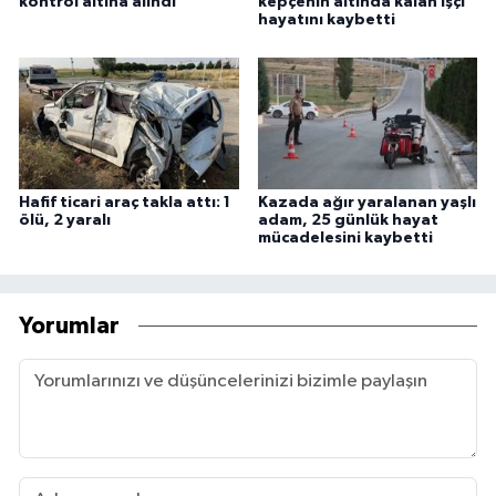
kontrol altına alındı
kepçenin altında kalan işçi
hayatını kaybetti
Hafif ticari araç takla attı: 1
Kazada ağır yaralanan yaşlı
ölü, 2 yaralı
adam, 25 günlük hayat
mücadelesini kaybetti
Yorumlar