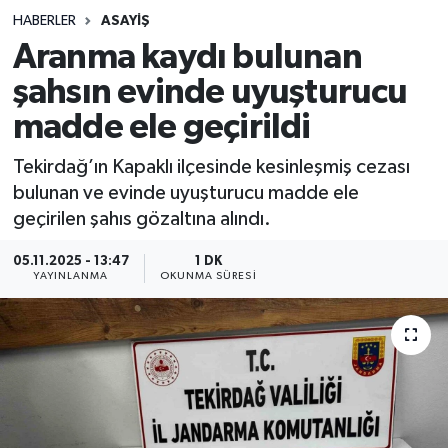
HABERLER
ASAYIŞ
Sağlık
Aranma kaydı bulunan
şahsın evinde uyuşturucu
Spor
madde ele geçirildi
Teknoloji
Tekirdağ’ın Kapaklı ilçesinde kesinleşmiş cezası
Yaşam
bulunan ve evinde uyuşturucu madde ele
geçirilen şahıs gözaltına alındı.
05.11.2025 - 13:47
1 DK
YAYINLANMA
OKUNMA SÜRESI