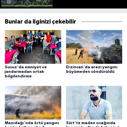
Bunlar da ilginizi çekebilir
Susuz'da emniyet ve
Erzincan'da arazi yangını
jandarmadan ortak
büyümeden söndürüldü
bilgilendirme
Mazıdağı'nda örtü yangını
Siirt'te maden ocağında