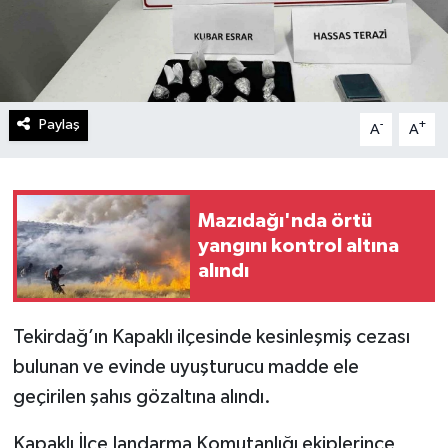
Paylaş
-
+
A
A
Mazıdağı'nda örtü
yangını kontrol altına
alındı
Tekirdağ’ın Kapaklı ilçesinde kesinleşmiş cezası
bulunan ve evinde uyuşturucu madde ele
geçirilen şahıs gözaltına alındı.
Kapaklı İlçe Jandarma Komutanlığı ekiplerince