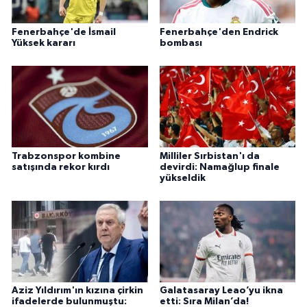
Fenerbahçe'de İsmail
Fenerbahçe'den Endrick
Yüksek kararı
bombası
Trabzonspor kombine
Milliler Sırbistan'ı da
satışında rekor kırdı
devirdi: Namağlup finale
yükseldik
Aziz Yıldırım'ın kızına çirkin
Galatasaray Leao’yu ikna
ifadelerde bulunmuştu:
etti: Sıra Milan’da!