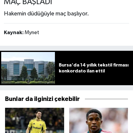
MAÇ BAŞLADI
Hakemin düdüğüyle maç başlıyor.
Kaynak:
Mynet
Bursa'da 14 yıllık tekstil firması
konkordato ilan etti!
Bunlar da ilginizi çekebilir