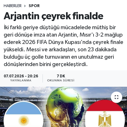
HABERLER
SPOR
Sağlık
Arjantin çeyrek finalde
Spor
İki farklı geriye düştüğü mücadelede müthiş bir
geri dönüşe imza atan Arjantin, Mısır'ı 3-2 mağlup
Teknoloji
ederek 2026 FIFA Dünya Kupası'nda çeyrek finale
yükseldi. Messi ve arkadaşları, son 23 dakikada
Yaşam
bulduğu üç golle turnuvanın en unutulmaz geri
dönüşlerinden birini gerçekleştirdi.
07.07.2026 - 20:26
7 DK
YAYINLANMA
OKUNMA SÜRESI