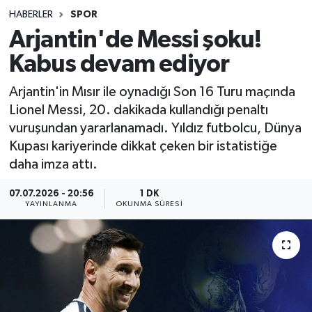
HABERLER
SPOR
Sağlık
Arjantin'de Messi şoku!
Kabus devam ediyor
Spor
Arjantin'in Mısır ile oynadığı Son 16 Turu maçında
Teknoloji
Lionel Messi, 20. dakikada kullandığı penaltı
vuruşundan yararlanamadı. Yıldız futbolcu, Dünya
Yaşam
Kupası kariyerinde dikkat çeken bir istatistiğe
daha imza attı.
07.07.2026 - 20:56
1 DK
YAYINLANMA
OKUNMA SÜRESI