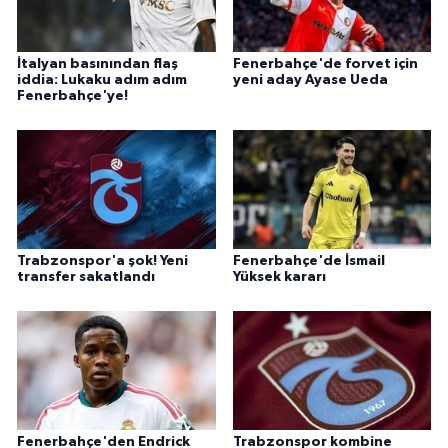
İtalyan basınından flaş
Fenerbahçe'de forvet için
iddia: Lukaku adım adım
yeni aday Ayase Ueda
Fenerbahçe'ye!
Trabzonspor'a şok! Yeni
Fenerbahçe'de İsmail
transfer sakatlandı
Yüksek kararı
Fenerbahçe'den Endrick
Trabzonspor kombine