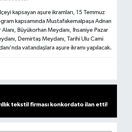
ilçeyi kapsayan aşure ikramları, 15 Temmuz
ogram kapsamında Mustafakemalpaşa Adnan
Alanı, Büyükorhan Meydanı, İhsaniye Pazar
Meydanı, Demirtaş Meydanı, Tarihi Ulu Cami
ı'nda vatandaşlara aşure ikramı yapılacak.
llık tekstil firması konkordato ilan etti!