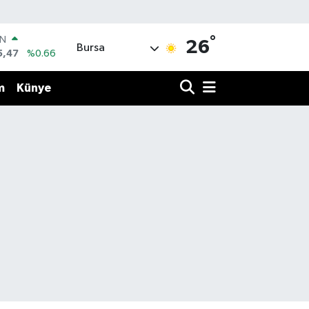
°
IN
26
Bursa
5,47
%0.66
R
86
%0.06
m
Künye
00
%0.1
İN
38
%0.21
ALTIN
23
%0.39
00
3
%0