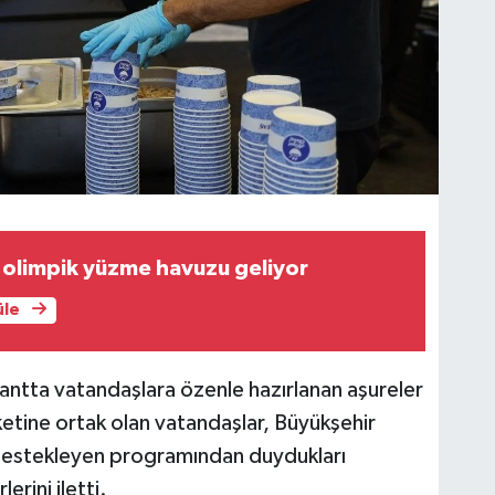
ı olimpik yüzme havuzu geliyor
üle
tantta vatandaşlara özenle hazırlanan aşureler
etine ortak olan vatandaşlar, Büyükşehir
i destekleyen programından duydukları
rini iletti.