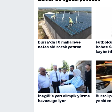
Bursa’da 10 mahalleye
Futbolcu
nefes aldıracak yatırım
babası S
kaybetti
İnegöl’e yarı olimpik yüzme
Bursalı 
havuzu geliyor
yeniden 