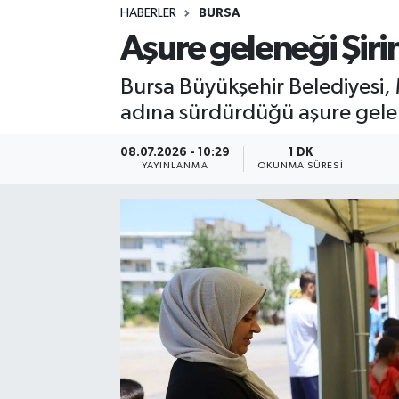
HABERLER
BURSA
Sağlık
Aşure geleneği Şiri
Spor
Bursa Büyükşehir Belediyesi
adına sürdürdüğü aşure gelen
Teknoloji
08.07.2026 - 10:29
1 DK
Yaşam
YAYINLANMA
OKUNMA SÜRESI