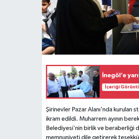
İnegöl’e yar
İçeriği Görünt
Şirinevler Pazar Alanı'nda kurulan s
ikram edildi. Muharrem ayının berek
Belediyesi'nin birlik ve beraberliğ
memnuniyeti dile getirerek teşekkürle