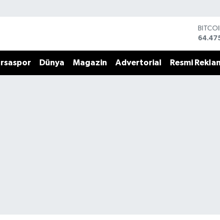
BITCO
64.47
DOLA
47,59
rsaspor
Dünya
Magazin
Advertorial
Resmi Rekla
EURO
55,07
STERL
64,24
GRAM 
6518.
BİST1
13.70