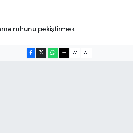
ışma ruhunu pekiştirmek
-
+
A
A