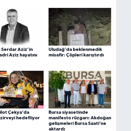
 Serdar Aziz’in
Uludağ’da beklenmedik
adri Aziz hayatını
misafir: Çöpleri karıştırdı
pilot Çekya’da
Bursa siyasetinde
zirveyi hedefliyor
manifesto rüzgarı: Akdoğan
gelişmeleri Bursa Saati’ne
aktardı