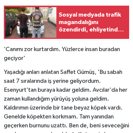
Sosyal medyada trafik
magandalığını
özendirdi, ehliyetinden
oldu: 72 bin lira ceza
'Canımı zor kurtardım. Yüzlerce insan buradan
geçiyor'
Yaşadığı anları anlatan Saffet Gümüş, 'Bu sabah
saat 7 sıralarında iş yerine geliyordum.
Esenyurt'tan buraya kadar geldim. Avcılar'da her
zaman kullandığım yürüyüş yoluna geldim.
Kaldırımın üzerinde bir tane beyaz köpek vardı.
Genelde köpekten korkmam. Tam yanından
geçerken burnunu uzattı. Ben de, beni seveceğini