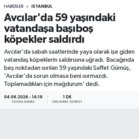
HABERLER
ISTANBUL
Sağlık
Avcılar'da 59 yaşındaki
vatandaşa başıboş
Spor
köpekler saldırdı
Teknoloji
Avcılar'da sabah saatlerinde yaya olarak işe giden
Yaşam
vatandaş köpeklerin saldırısına uğradı. Bacağında
beş noktadan ısırılan 59 yaşındaki Saffet Gümüş,
'Avcılar'da sorun olmasa beni ısırmazdı.
Toplamadıkları için mağdurum' dedi.
04.06.2026 - 14:19
1 DK
YAYINLANMA
OKUNMA SÜRESI