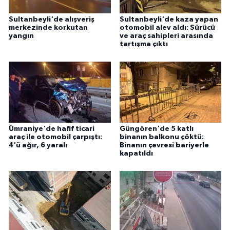
Sultanbeyli'de alışveriş
Sultanbeyli'de kaza yapan
merkezinde korkutan
otomobil alev aldı: Sürücü
yangın
ve araç sahipleri arasında
tartışma çıktı
Ümraniye'de hafif ticari
Güngören'de 5 katlı
araç ile otomobil çarpıştı:
binanın balkonu çöktü:
4'ü ağır, 6 yaralı
Binanın çevresi bariyerle
kapatıldı