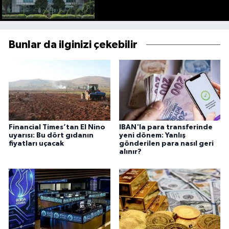
Bunlar da ilginizi çekebilir
Financial Times’tan El Nino
IBAN'la para transferinde
uyarısı: Bu dört gıdanın
yeni dönem: Yanlış
fiyatları uçacak
gönderilen para nasıl geri
alınır?