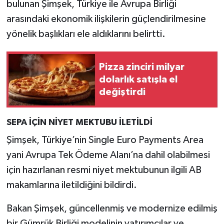
bulunan Şimşek, Türkiye ile Avrupa Birliği
arasındaki ekonomik ilişkilerin güçlendirilmesine
yönelik başlıkları ele aldıklarını belirtti.
Pizza zinciri milyar
dolarlık satışla el
değiştirdi
SEPA İÇİN NİYET MEKTUBU İLETİLDİ
Şimşek, Türkiye’nin Single Euro Payments Area
yani Avrupa Tek Ödeme Alanı’na dahil olabilmesi
için hazırlanan resmi niyet mektubunun ilgili AB
makamlarına iletildiğini bildirdi.
Bakan Şimşek, güncellenmiş ve modernize edilmiş
bir Gümrük Birliği modelinin yatırımcılar ve