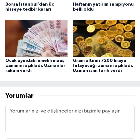
Borsa İstanbul'dan üç
Haftanın yatırım şampiyonu
hisseye tedbir kararı
belli oldu
Ocak ayındaki emekli maaş
Gram altının 7200 liraya
zammını açıkladı: Uzmanlar
fırlayacağı zamanı açıkladı:
rakam verdi
Uzman isim tarih verdi
Yorumlar