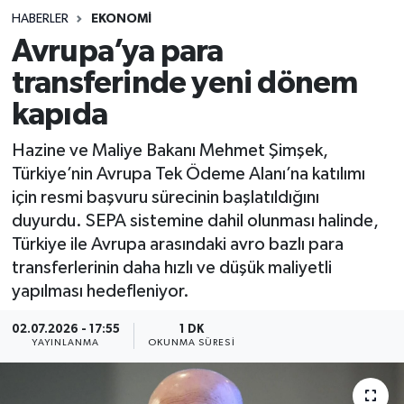
HABERLER
EKONOMI
Sağlık
Avrupa’ya para
transferinde yeni dönem
Spor
kapıda
Teknoloji
Hazine ve Maliye Bakanı Mehmet Şimşek,
Yaşam
Türkiye’nin Avrupa Tek Ödeme Alanı’na katılımı
için resmi başvuru sürecinin başlatıldığını
duyurdu. SEPA sistemine dahil olunması halinde,
Türkiye ile Avrupa arasındaki avro bazlı para
transferlerinin daha hızlı ve düşük maliyetli
yapılması hedefleniyor.
02.07.2026 - 17:55
1 DK
YAYINLANMA
OKUNMA SÜRESI