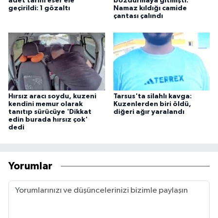
adet tarihi eser ele
bozdurmaya gitmişti:
geçirildi: 1 gözaltı
Namaz kıldığı camide
çantası çalındı
Hırsız aracı soydu, kuzeni
Tarsus'ta silahlı kavga:
kendini memur olarak
Kuzenlerden biri öldü,
tanıtıp sürücüye 'Dikkat
diğeri ağır yaralandı
edin burada hırsız çok'
dedi
Yorumlar