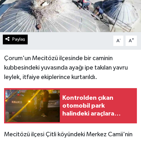
Paylaş
-
+
A
A
Çorum'un Mecitözü ilçesinde bir caminin
kubbesindeki yuvasında ayağı ipe takılan yavru
leylek, itfaiye ekiplerince kurtarıldı.
Kontrolden çıkan
otomobil park
halindeki araçlara
çarptı: 3 araçta hasar
oluştu
Mecitözü ilçesi Çitli köyündeki Merkez Camii'nin