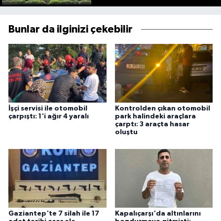
Bunlar da ilginizi çekebilir
İşçi servisi ile otomobil
Kontrolden çıkan otomobil
çarpıştı: 1'i ağır 4 yaralı
park halindeki araçlara
çarptı: 3 araçta hasar
oluştu
Gaziantep'te 7 silah ile 17
Kapalıçarşı'da altınlarını