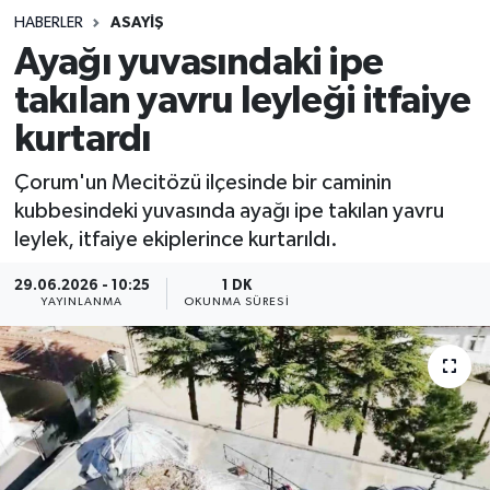
HABERLER
ASAYIŞ
Sağlık
Ayağı yuvasındaki ipe
takılan yavru leyleği itfaiye
Spor
kurtardı
Teknoloji
Çorum'un Mecitözü ilçesinde bir caminin
Yaşam
kubbesindeki yuvasında ayağı ipe takılan yavru
leylek, itfaiye ekiplerince kurtarıldı.
29.06.2026 - 10:25
1 DK
YAYINLANMA
OKUNMA SÜRESI