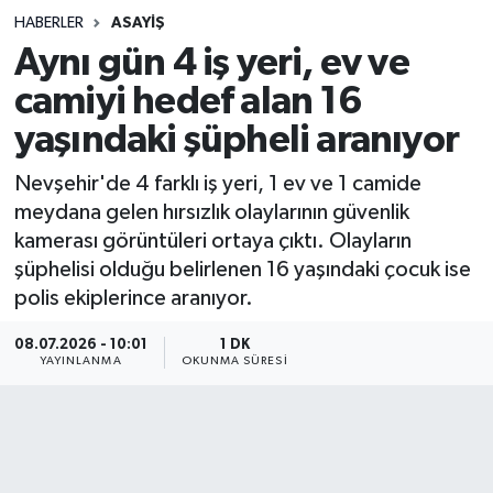
HABERLER
ASAYIŞ
Sağlık
Aynı gün 4 iş yeri, ev ve
camiyi hedef alan 16
Spor
yaşındaki şüpheli aranıyor
Teknoloji
Nevşehir'de 4 farklı iş yeri, 1 ev ve 1 camide
Yaşam
meydana gelen hırsızlık olaylarının güvenlik
kamerası görüntüleri ortaya çıktı. Olayların
şüphelisi olduğu belirlenen 16 yaşındaki çocuk ise
polis ekiplerince aranıyor.
08.07.2026 - 10:01
1 DK
YAYINLANMA
OKUNMA SÜRESI