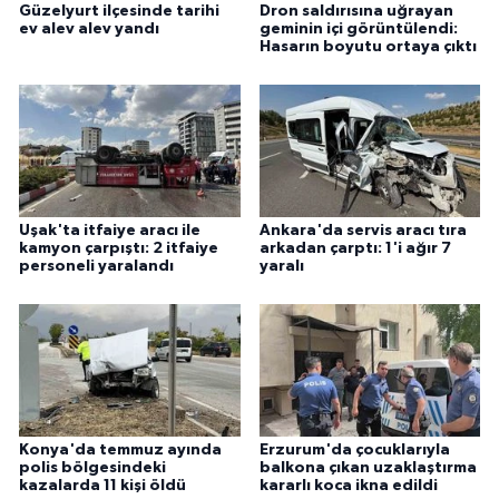
Güzelyurt ilçesinde tarihi
Dron saldırısına uğrayan
ev alev alev yandı
geminin içi görüntülendi:
Hasarın boyutu ortaya çıktı
Uşak'ta itfaiye aracı ile
Ankara'da servis aracı tıra
kamyon çarpıştı: 2 itfaiye
arkadan çarptı: 1'i ağır 7
personeli yaralandı
yaralı
Konya'da temmuz ayında
Erzurum'da çocuklarıyla
polis bölgesindeki
balkona çıkan uzaklaştırma
kazalarda 11 kişi öldü
kararlı koca ikna edildi