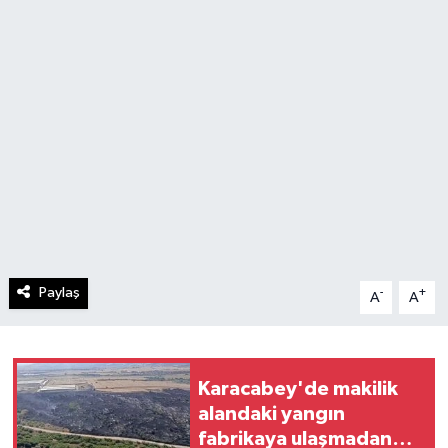
Paylaş
-
+
A
A
Karacabey'de makilik
alandaki yangın
fabrikaya ulaşmadan