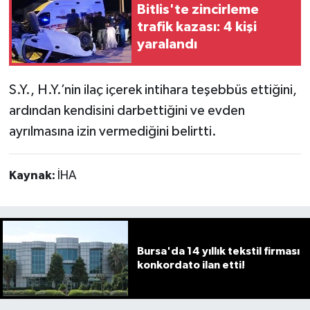
Bitlis'te zincirleme
trafik kazası: 4 kişi
yaralandı
S.Y., H.Y.’nin ilaç içerek intihara teşebbüs ettiğini,
ardından kendisini darbettiğini ve evden
ayrılmasına izin vermediğini belirtti.
Kaynak:
İHA
Bursa'da 14 yıllık tekstil firması
konkordato ilan etti!