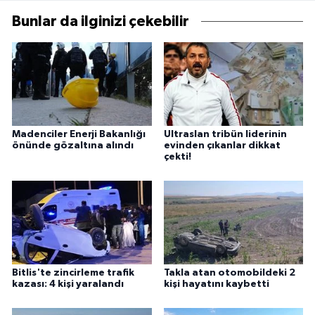
Bunlar da ilginizi çekebilir
Madenciler Enerji Bakanlığı
Ultraslan tribün liderinin
önünde gözaltına alındı
evinden çıkanlar dikkat
çekti!
Bitlis'te zincirleme trafik
Takla atan otomobildeki 2
kazası: 4 kişi yaralandı
kişi hayatını kaybetti