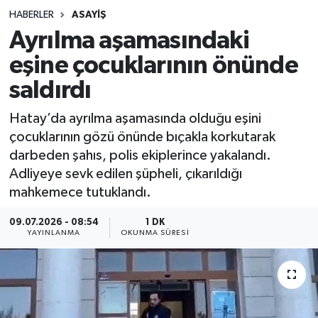
HABERLER
ASAYIŞ
Sağlık
Ayrılma aşamasındaki
eşine çocuklarının önünde
Spor
saldırdı
Teknoloji
Hatay’da ayrılma aşamasında olduğu eşini
Yaşam
çocuklarının gözü önünde bıçakla korkutarak
darbeden şahıs, polis ekiplerince yakalandı.
Adliyeye sevk edilen şüpheli, çıkarıldığı
mahkemece tutuklandı.
09.07.2026 - 08:54
1 DK
YAYINLANMA
OKUNMA SÜRESI