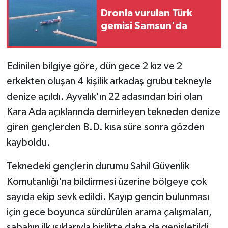
Dronla vurulan Türk
gemisi Samsun'da
Edinilen bilgiye göre, dün gece 2 kız ve 2
erkekten oluşan 4 kişilik arkadaş grubu tekneyle
denize açıldı. Ayvalık'ın 22 adasından biri olan
Kara Ada açıklarında demirleyen tekneden denize
giren gençlerden B.D. kısa süre sonra gözden
kayboldu.
Teknedeki gençlerin durumu Sahil Güvenlik
Komutanlığı'na bildirmesi üzerine bölgeye çok
sayıda ekip sevk edildi. Kayıp gencin bulunması
için gece boyunca sürdürülen arama çalışmaları,
sabahın ilk ışıklarıyla birlikte daha da genişletildi.