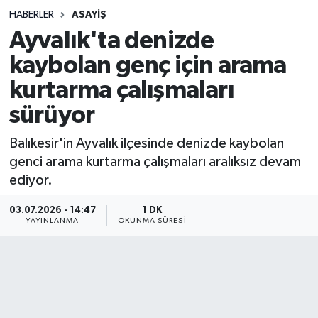
HABERLER
ASAYIŞ
Sağlık
Ayvalık'ta denizde
kaybolan genç için arama
Spor
kurtarma çalışmaları
Teknoloji
sürüyor
Yaşam
Balıkesir'in Ayvalık ilçesinde denizde kaybolan
genci arama kurtarma çalışmaları aralıksız devam
ediyor.
03.07.2026 - 14:47
1 DK
YAYINLANMA
OKUNMA SÜRESI