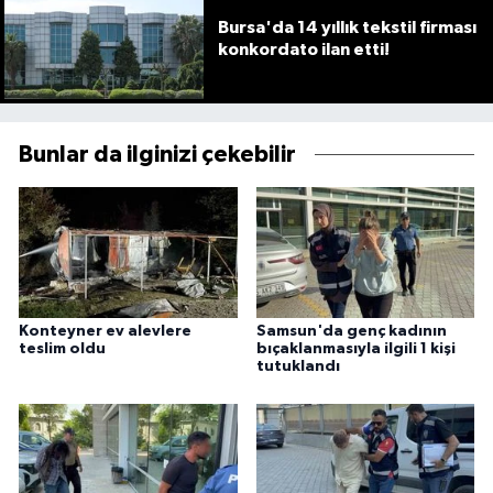
Bursa'da 14 yıllık tekstil firması
konkordato ilan etti!
Bunlar da ilginizi çekebilir
Konteyner ev alevlere
Samsun'da genç kadının
teslim oldu
bıçaklanmasıyla ilgili 1 kişi
tutuklandı