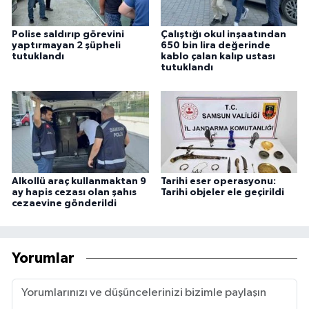
Polise saldırıp görevini
Çalıştığı okul inşaatından
yaptırmayan 2 şüpheli
650 bin lira değerinde
tutuklandı
kablo çalan kalıp ustası
tutuklandı
Alkollü araç kullanmaktan 9
Tarihi eser operasyonu:
ay hapis cezası olan şahıs
Tarihi objeler ele geçirildi
cezaevine gönderildi
Yorumlar