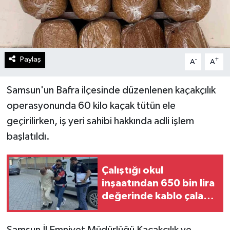
Paylaş
-
+
A
A
Samsun'un Bafra ilçesinde düzenlenen kaçakçılık
operasyonunda 60 kilo kaçak tütün ele
geçirilirken, iş yeri sahibi hakkında adli işlem
başlatıldı.
Çalıştığı okul
inşaatından 650 bin lira
değerinde kablo çalan
kalıp ustası tutuklandı