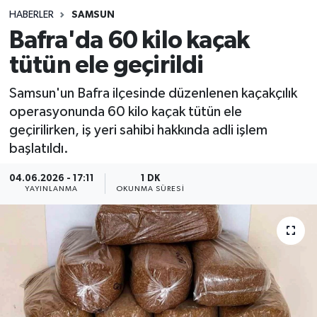
HABERLER
SAMSUN
Sağlık
Bafra'da 60 kilo kaçak
tütün ele geçirildi
Spor
Samsun'un Bafra ilçesinde düzenlenen kaçakçılık
Teknoloji
operasyonunda 60 kilo kaçak tütün ele
geçirilirken, iş yeri sahibi hakkında adli işlem
Yaşam
başlatıldı.
04.06.2026 - 17:11
1 DK
YAYINLANMA
OKUNMA SÜRESI