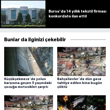
Bursa'da 14 yıllık tekstil firması
konkordato ilan etti!
Bunlar da ilginizi çekebilir
Küçükçekmece'de yolun
Bahçelievler'de dün gece
karşısına geçen 5 yaşındaki
tahliye edilen bina bugün
çocuğa motosiklet çarptı
çöktü