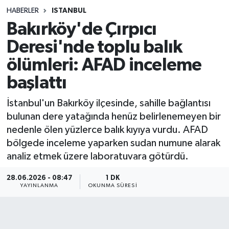
HABERLER
ISTANBUL
Sağlık
Bakırköy'de Çırpıcı
Deresi'nde toplu balık
Spor
ölümleri: AFAD inceleme
Teknoloji
başlattı
Yaşam
İstanbul'un Bakırköy ilçesinde, sahille bağlantısı
bulunan dere yatağında henüz belirlenemeyen bir
nedenle ölen yüzlerce balık kıyıya vurdu. AFAD
bölgede inceleme yaparken sudan numune alarak
analiz etmek üzere laboratuvara götürdü.
28.06.2026 - 08:47
1 DK
YAYINLANMA
OKUNMA SÜRESI