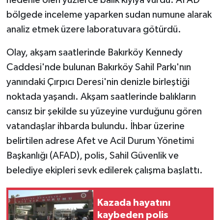
nedenle ölen yüzlerce balık kıyıya vurdu. AFAD
bölgede inceleme yaparken sudan numune alarak
analiz etmek üzere laboratuvara götürdü.
Olay, akşam saatlerinde Bakırköy Kennedy
Caddesi'nde bulunan Bakırköy Sahil Parkı'nın
yanındaki Çırpıcı Deresi'nin denizle birleştiği
noktada yaşandı. Akşam saatlerinde balıkların
cansız bir şekilde su yüzeyine vurduğunu gören
vatandaşlar ihbarda bulundu. İhbar üzerine
belirtilen adrese Afet ve Acil Durum Yönetimi
Başkanlığı (AFAD), polis, Sahil Güvenlik ve
belediye ekipleri sevk edilerek çalışma başlattı.
Kazada hayatını
kaybeden polis