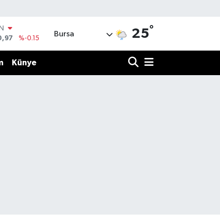
°
IN
25
Bursa
0,97
%-0.15
R
36
%0.18
m
Künye
10
%0.32
İN
1
%0.38
ALTIN
55
%0
00
%-14