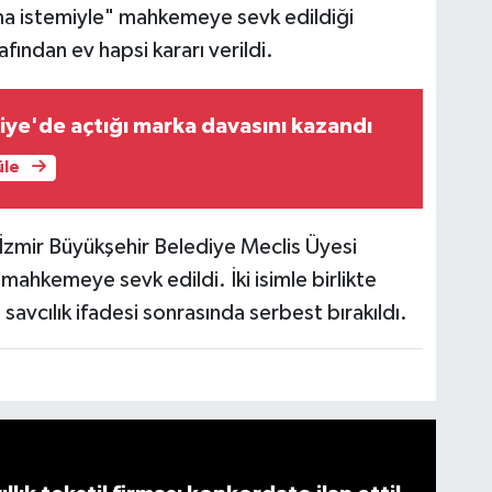
lama istemiyle" mahkemeye sevk edildiği
rafından ev hapsi kararı verildi.
iye'de açtığı marka davasını kazandı
üle
 İzmir Büyükşehir Belediye Meclis Üyesi
mahkemeye sevk edildi. İki isimle birlikte
savcılık ifadesi sonrasında serbest bırakıldı.