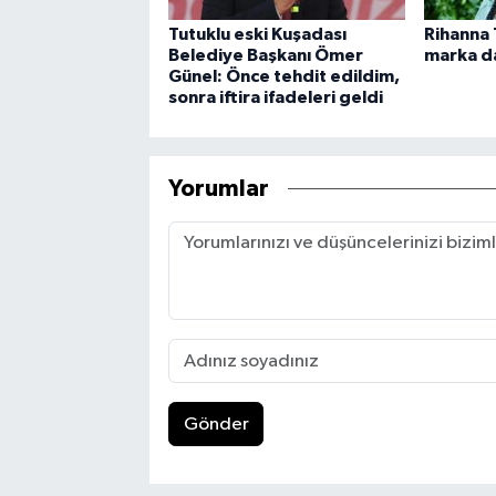
Tutuklu eski Kuşadası
Rihanna 
Belediye Başkanı Ömer
marka da
Günel: Önce tehdit edildim,
sonra iftira ifadeleri geldi
Yorumlar
Gönder