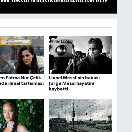
llık tekstil firması konkordato ilan etti!
n Fatma Nur Çelik
Lionel Messi’nin babası
nde ihmal tartışması
Jorge Messi hayatını
kaybetti