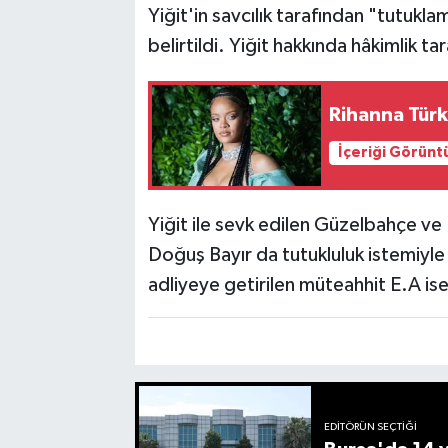
Yiğit'in savcılık tarafından "tutuk
belirtildi. Yiğit hakkında hâkimlik ta
Rihanna Türk
İçeriği Görünt
Yiğit ile sevk edilen Güzelbahçe ve
Doğuş Bayır da tutukluluk istemiyle 
adliyeye getirilen müteahhit E.A ise 
EDITÖRÜN SEÇTIĞI