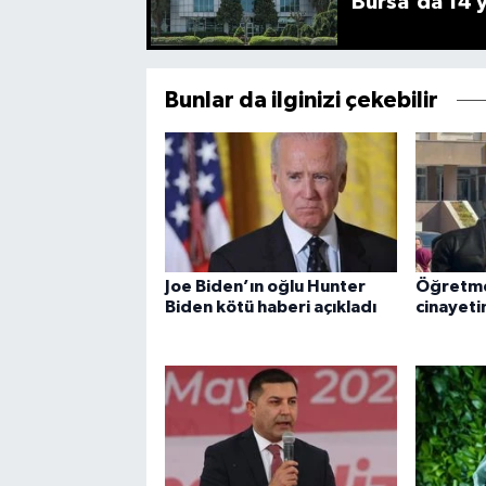
Bursa'da 14 yı
Bunlar da ilginizi çekebilir
Joe Biden’ın oğlu Hunter
Öğretme
Biden kötü haberi açıkladı
cinayeti