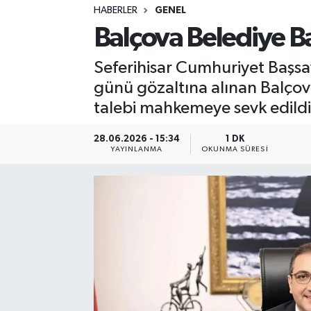
HABERLER
GENEL
Sağlık
Balçova Belediye B
Spor
Seferihisar Cumhuriyet Başs
günü gözaltına alınan Balçova
Teknoloji
talebi mahkemeye sevk edildi. 
Yaşam
28.06.2026 - 15:34
1 DK
YAYINLANMA
OKUNMA SÜRESI