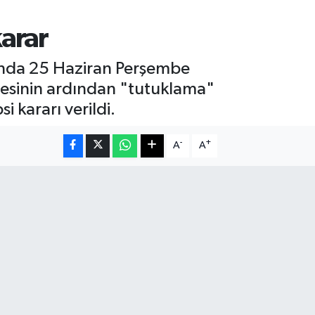
karar
ında 25 Haziran Perşembe
adesinin ardından "tutuklama"
 kararı verildi.
-
+
A
A