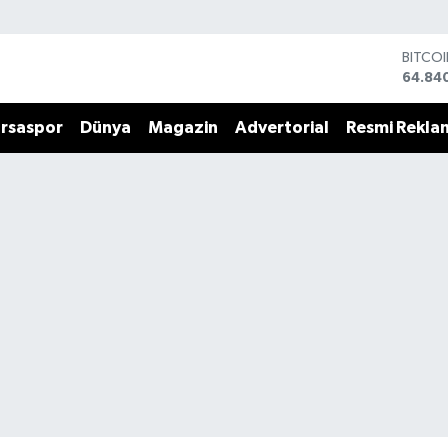
BITCO
64.84
DOLA
47,74
rsaspor
Dünya
Magazin
Advertorial
Resmi Rekla
EURO
55,25
STERL
64,481
GRAM 
6660.
BİST1
13.779