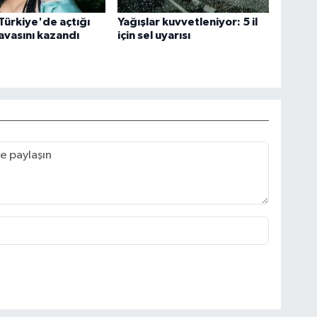
Türkiye'de açtığı
Yağışlar kuvvetleniyor: 5 il
vasını kazandı
için sel uyarısı