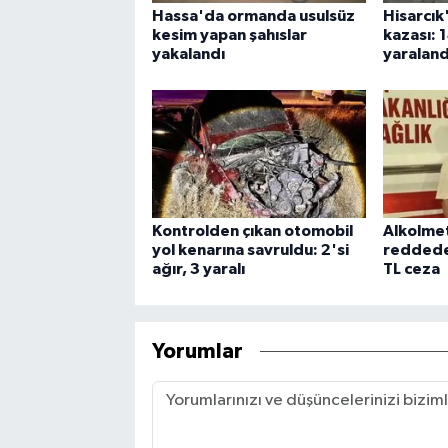
Hassa'da ormanda usulsüz
Hisarcık'
kesim yapan şahıslar
kazası: 
yakalandı
yaraland
Kontrolden çıkan otomobil
Alkolmet
yol kenarına savruldu: 2'si
reddede
ağır, 3 yaralı
TL ceza
Yorumlar