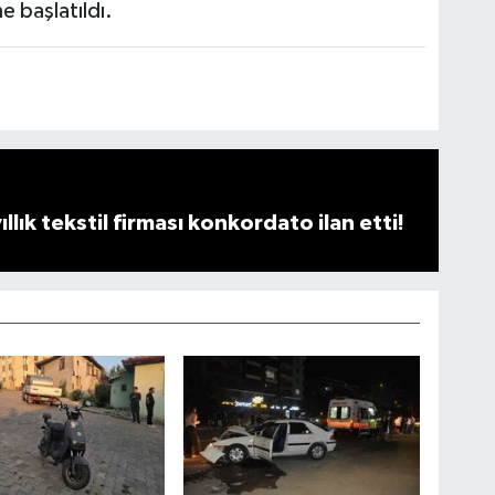
me başlatıldı.
llık tekstil firması konkordato ilan etti!