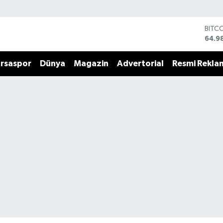
BITC
64.9
DOL
47,7
rsaspor
Dünya
Magazin
Advertorial
Resmi Rekla
EUR
55,1
STER
64,4
GRAM
6664
BİST
13.7