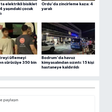
ta elektrikli bisiklet
Ordu'da zincirleme kaza: 4
14 yaşındaki çocuk
yaralı
ı
reyi üflemeyi
Bodrum'da havuz
n sürücüye 350 bin
kimyasalından sızıntı: 15 kişi
hastaneye kaldırıldı