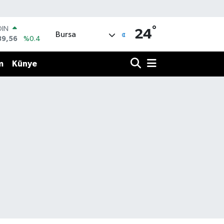
°
OIN
24
Bursa
89,56
%0.4
AR
239
%0.01
m
Künye
O
823
%-0.06
LİN
329
%-0.02
 ALTIN
.02
%0.05
100
79
%-14