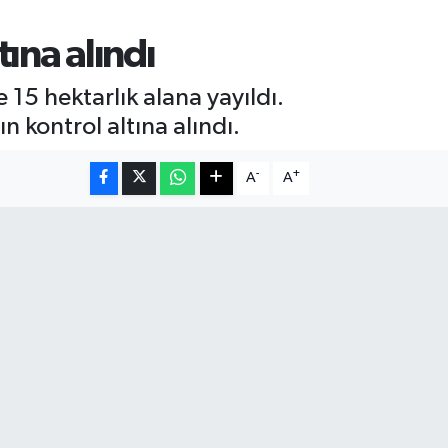
tına alındı
e 15 hektarlık alana yayıldı.
 kontrol altına alındı.
-
+
A
A