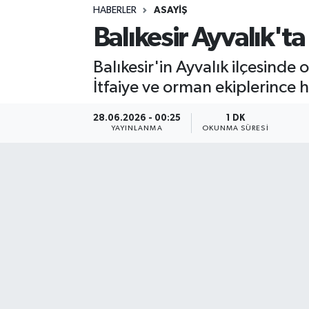
HABERLER
ASAYIŞ
Sağlık
Balıkesir Ayvalık'ta
Spor
Balıkesir'in Ayvalık ilçesinde 
İtfaiye ve orman ekiplerince 
Teknoloji
28.06.2026 - 00:25
1 DK
Yaşam
YAYINLANMA
OKUNMA SÜRESI