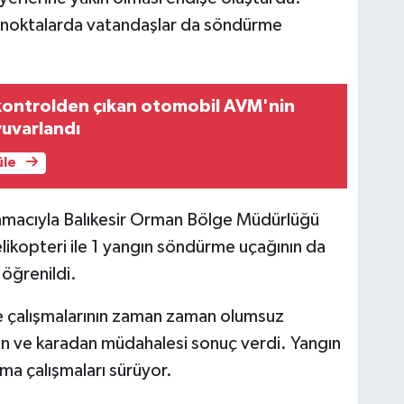
ı noktalarda vatandaşlar da söndürme
ontrolden çıkan otomobil AVM'nin
yuvarlandı
üle
i amacıyla Balıkesir Orman Bölge Müdürlüğü
ikopteri ile 1 yangın söndürme uçağının da
öğrenildi.
e çalışmalarının zaman zaman olumsuz
an ve karadan müdahalesi sonuç verdi. Yangın
ma çalışmaları sürüyor.