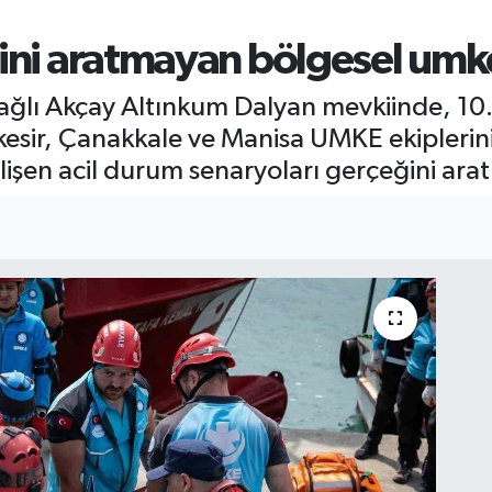
ini aratmayan bölgesel umke
bağlı Akçay Altınkum Dalyan mevkiinde, 10.
lıkesir, Çanakkale ve Manisa UMKE ekiplerini
şen acil durum senaryoları gerçeğini ara