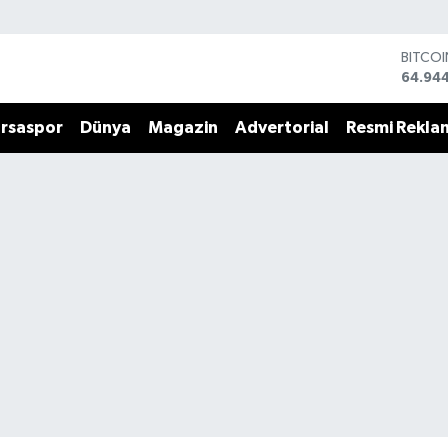
BITCO
64.94
DOLA
47,74
rsaspor
Dünya
Magazin
Advertorial
Resmi Rekla
EURO
55,25
STERLİ
64,481
GRAM 
6660.
BİST1
13.779