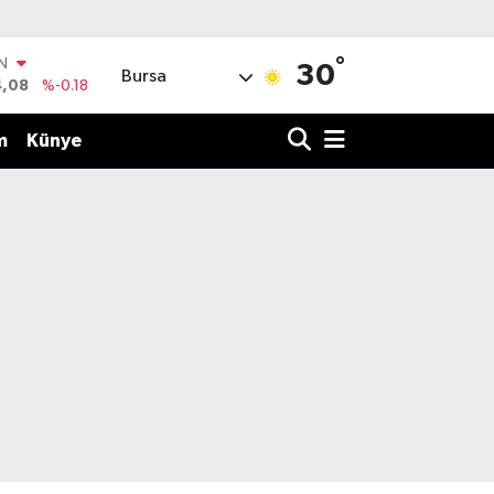
IN
°
30
4,08
%-0.18
Bursa
R
36
%0.18
m
Künye
10
%0.32
N
1
%0.38
ALTIN
55
%0.03
00
%-14