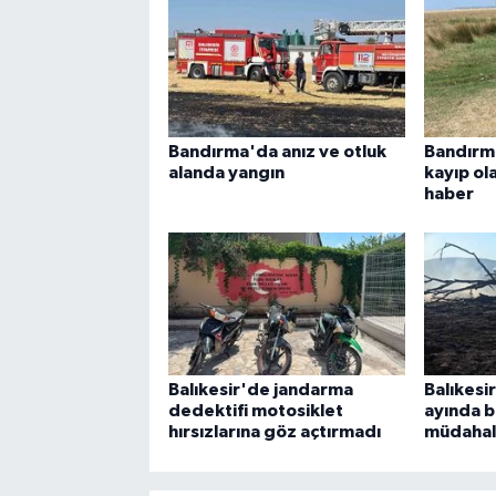
Bandırma'da anız ve otluk
Bandırma
alanda yangın
kayıp ol
haber
Balıkesir'de jandarma
Balıkesi
dedektifi motosiklet
ayında b
hırsızlarına göz açtırmadı
müdahal