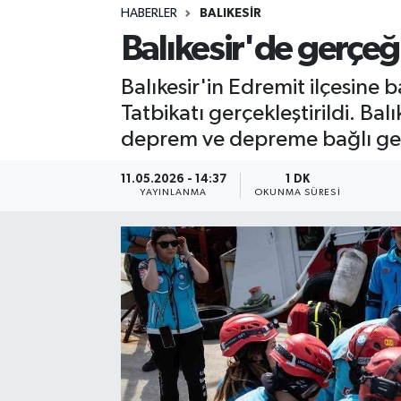
HABERLER
BALIKESIR
Sağlık
Balıkesir'de gerçeğ
Spor
Balıkesir'in Edremit ilçesine 
Tatbikatı gerçekleştirildi. Ba
Teknoloji
deprem ve depreme bağlı geli
Yaşam
11.05.2026 - 14:37
1 DK
YAYINLANMA
OKUNMA SÜRESI