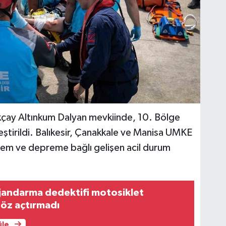
 Akçay Altınkum Dalyan mevkiinde, 10. Bölge
leştirildi. Balıkesir, Çanakkale ve Manisa UMKE
eprem ve depreme bağlı gelişen acil durum
 jandarma dedektifi motosiklet
göz açtırmadı
üle