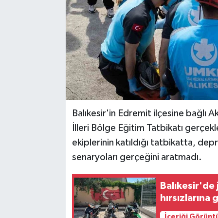
Balıkesir'in Edremit ilçesine bağlı
İlleri Bölge Eğitim Tatbikatı gerçek
ekiplerinin katıldığı tatbikatta, d
senaryoları gerçeğini aratmadı.
Balıkesir'de
hırsızlarına 
İçeriği Görünt