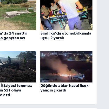
'da 24 saattir
Sındırgı'da otomobil kanala
an gençten acı
uçtu: 2 yaralı
r İtfaiyesi temmuz
Düğünde atılan havai fişek
in 521 olaya
yangın çıkardı
e etti