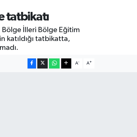
 tatbikatı
 Bölge İlleri Bölge Eğitim
n katıldığı tatbikatta,
tmadı.
-
+
A
A